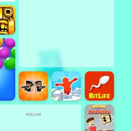
REKLAM