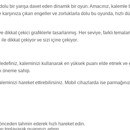
olu bir yarışa davet eden dinamik bir oyun. Amacınız, kalemle b
 karşınıza çıkan engeller ve zorluklarla dolu bu oyunda, hızlı d
 dikkat çekici grafiklerle tasarlanmış. Her seviye, farklı temala
ile dikkat çekiyor ve sizi içine çekiyor.
Hedefiniz, kaleminizi kullanarak en yüksek puanı elde etmek ve
tik öneme sahip.
leminizi hareket ettirebilirsiniz. Mobil cihazlarda ise parmağın
 önceden tahmin ederek hızlı hareket edin.
 toplayarak puanınızı artırın.