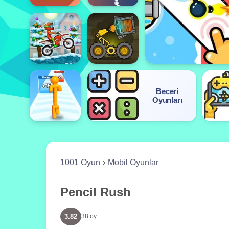
Beceri
Oyunları
1001 Oyun
Mobil Oyunlar
Pencil Rush
3.82
38 oy