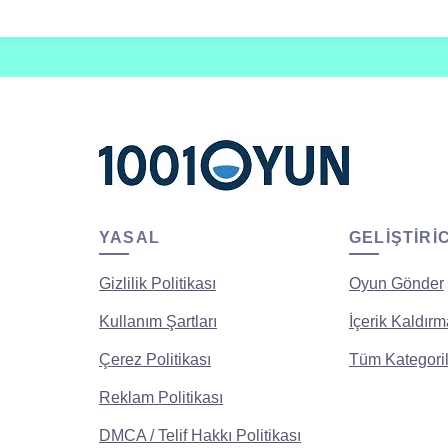
YASAL
GELIŞTIRI
Gizlilik Politikası
Oyun Gönder
Kullanım Şartları
İçerik Kaldırm
Çerez Politikası
Tüm Kategoril
Reklam Politikası
DMCA / Telif Hakkı Politikası