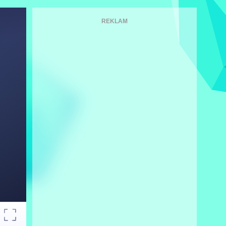
REKLAM