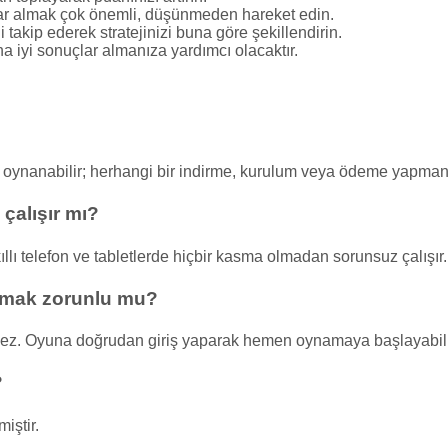
lar almak çok önemli, düşünmeden hareket edin.
 takip ederek stratejinizi buna göre şekillendirin.
iyi sonuçlar almanıza yardımcı olacaktır.
n oynanabilir; herhangi bir indirme, kurulum veya ödeme yapma
çalışır mı?
lı telefon ve tabletlerde hiçbir kasma olmadan sorunsuz çalışır.
çmak zorunlu mu?
ez. Oyuna doğrudan giriş yaparak hemen oynamaya başlayabili
?
iştir.