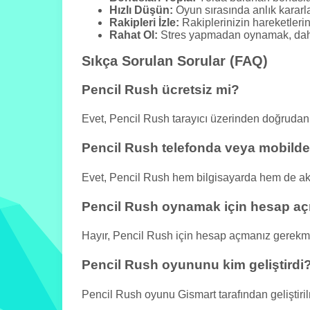
Hızlı Düşün:
Oyun sırasında anlık karar
Rakipleri İzle:
Rakiplerinizin hareketlerini
Rahat Ol:
Stres yapmadan oynamak, daha 
Sıkça Sorulan Sorular (FAQ)
Pencil Rush ücretsiz mi?
Evet, Pencil Rush tarayıcı üzerinden doğruda
Pencil Rush telefonda veya mobilde 
Evet, Pencil Rush hem bilgisayarda hem de akıl
Pencil Rush oynamak için hesap a
Hayır, Pencil Rush için hesap açmanız gerekm
Pencil Rush oyununu kim geliştirdi
Pencil Rush oyunu Gismart tarafından geliştirilm