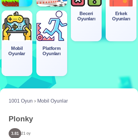
Beceri
Erkek
Oyunları
Oyunları
Mobil
Platform
Oyunlar
Oyunları
1001 Oyun
Mobil Oyunlar
Plonky
3.81
21 oy