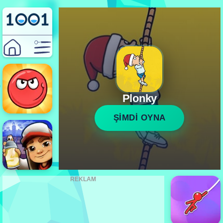
Plonky
ŞİMDİ OYNA
REKLAM