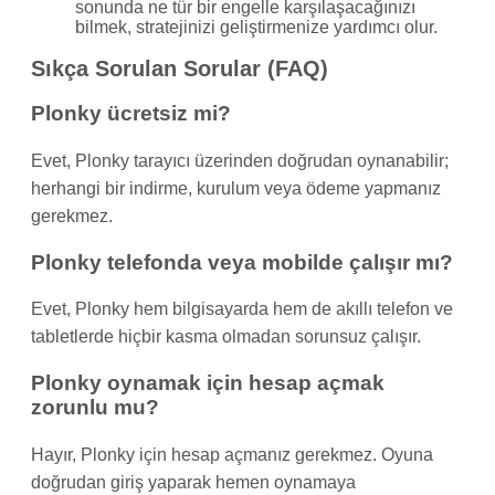
sonunda ne tür bir engelle karşılaşacağınızı
bilmek, stratejinizi geliştirmenize yardımcı olur.
Sıkça Sorulan Sorular (FAQ)
Plonky ücretsiz mi?
Evet, Plonky tarayıcı üzerinden doğrudan oynanabilir;
herhangi bir indirme, kurulum veya ödeme yapmanız
gerekmez.
Plonky telefonda veya mobilde çalışır mı?
Evet, Plonky hem bilgisayarda hem de akıllı telefon ve
tabletlerde hiçbir kasma olmadan sorunsuz çalışır.
Plonky oynamak için hesap açmak
zorunlu mu?
Hayır, Plonky için hesap açmanız gerekmez. Oyuna
doğrudan giriş yaparak hemen oynamaya