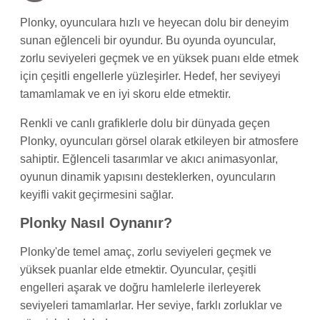
Plonky, oyunculara hızlı ve heyecan dolu bir deneyim
sunan eğlenceli bir oyundur. Bu oyunda oyuncular,
zorlu seviyeleri geçmek ve en yüksek puanı elde etmek
için çeşitli engellerle yüzleşirler. Hedef, her seviyeyi
tamamlamak ve en iyi skoru elde etmektir.
Renkli ve canlı grafiklerle dolu bir dünyada geçen
Plonky, oyuncuları görsel olarak etkileyen bir atmosfere
sahiptir. Eğlenceli tasarımlar ve akıcı animasyonlar,
oyunun dinamik yapısını desteklerken, oyuncuların
keyifli vakit geçirmesini sağlar.
Plonky Nasıl Oynanır?
Plonky'de temel amaç, zorlu seviyeleri geçmek ve
yüksek puanlar elde etmektir. Oyuncular, çeşitli
engelleri aşarak ve doğru hamlelerle ilerleyerek
seviyeleri tamamlarlar. Her seviye, farklı zorluklar ve