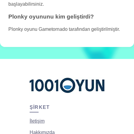
başlayabilirsiniz.
Plonky oyununu kim geliştirdi?
Plonky oyunu Gametornado tarafından geliştirilmiştir.
ŞIRKET
İletişim
Hakkımızda