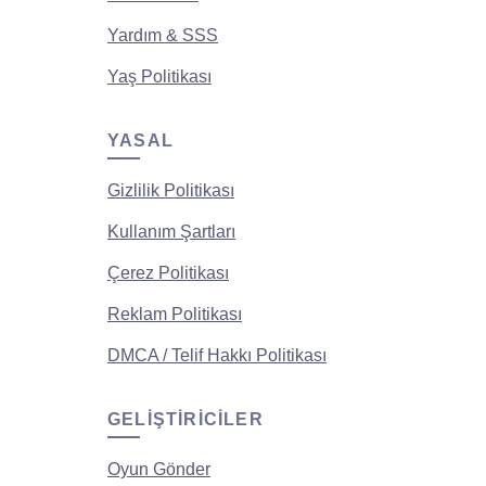
Yardım & SSS
Yaş Politikası
YASAL
Gizlilik Politikası
Kullanım Şartları
Çerez Politikası
Reklam Politikası
DMCA / Telif Hakkı Politikası
GELIŞTIRICILER
Oyun Gönder