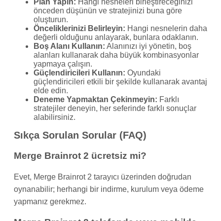
Plan Yapın:
Hangi nesneleri birleştireceğinizi
önceden düşünün ve stratejinizi buna göre
oluşturun.
Önceliklerinizi Belirleyin:
Hangi nesnelerin daha
değerli olduğunu anlayarak, bunlara odaklanın.
Boş Alanı Kullanın:
Alanınızı iyi yönetin, boş
alanları kullanarak daha büyük kombinasyonlar
yapmaya çalışın.
Güçlendiricileri Kullanın:
Oyundaki
güçlendiricileri etkili bir şekilde kullanarak avantaj
elde edin.
Deneme Yapmaktan Çekinmeyin:
Farklı
stratejiler deneyin, her seferinde farklı sonuçlar
alabilirsiniz.
Sıkça Sorulan Sorular (FAQ)
Merge Brainrot 2 ücretsiz mi?
Evet, Merge Brainrot 2 tarayıcı üzerinden doğrudan
oynanabilir; herhangi bir indirme, kurulum veya ödeme
yapmanız gerekmez.