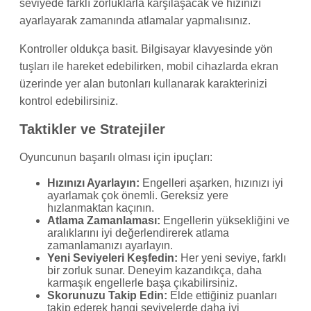
seviyede farklı zorluklarla karşılaşacak ve hızınızı
ayarlayarak zamanında atlamalar yapmalısınız.
Kontroller oldukça basit. Bilgisayar klavyesinde yön
tuşları ile hareket edebilirken, mobil cihazlarda ekran
üzerinde yer alan butonları kullanarak karakterinizi
kontrol edebilirsiniz.
Taktikler ve Stratejiler
Oyuncunun başarılı olması için ipuçları:
Hızınızı Ayarlayın:
Engelleri aşarken, hızınızı iyi
ayarlamak çok önemli. Gereksiz yere
hızlanmaktan kaçının.
Atlama Zamanlaması:
Engellerin yüksekliğini ve
aralıklarını iyi değerlendirerek atlama
zamanlamanızı ayarlayın.
Yeni Seviyeleri Keşfedin:
Her yeni seviye, farklı
bir zorluk sunar. Deneyim kazandıkça, daha
karmaşık engellerle başa çıkabilirsiniz.
Skorunuzu Takip Edin:
Elde ettiğiniz puanları
takip ederek hangi seviyelerde daha iyi