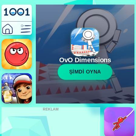
OvO Dimensions
ŞİMDİ OYNA
REKLAM