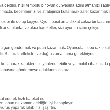
a geldiği, hızlı tempolu bir oyun dünyasına adım atmanızı sağl
açta, becerilerinizi ve stratejinizi kullanarak zafer kazanmak 
mosfer ile dolup taşıyor. Oyun, basit ama dikkat çekici bir tasar
arka planlar ve akıcı hareketler, sizi oyunun içine çekiyor.
nu geri göndermek ve puan kazanmak. Oyuncular, topu rakip s
ir. Bu, hızlı refleksler ve doğru zamanlama gerektiriyor.
kullanarak karakterinizi yönlendirebilir veya mobil cihazınızda p
p sahasına göndermeye odaklanmalısınız.
t ederek hızlı hareket edin.
 topun ne zaman geldiğini iyi hesaplayın.
vuruş yaparak rakibinizi şaşırtın.