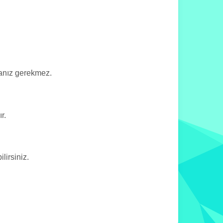
manız gerekmez.
r.
irsiniz.