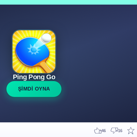
Ping Pong Go
ŞİMDİ OYNA
46
16