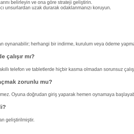
rını belirleyin ve ona göre strateji geliştirin.
ıcı unsurlardan uzak durarak odaklanmanızı koruyun.
an oynanabilir; herhangi bir indirme, kurulum veya ödeme yap
e çalışır mı?
llı telefon ve tabletlerde hiçbir kasma olmadan sorunsuz çalışı
açmak zorunlu mu?
kmez. Oyuna doğrudan giriş yaparak hemen oynamaya başlayabil
di?
geliştirilmiştir.