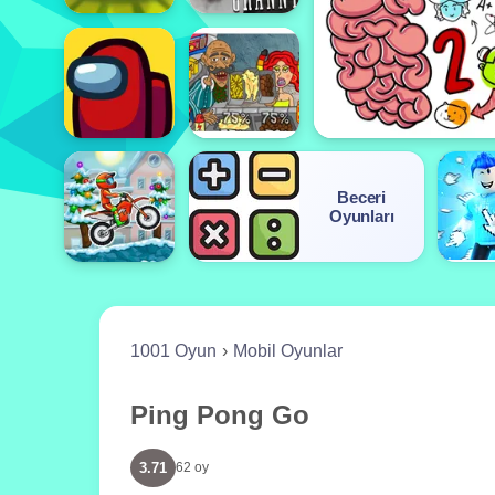
Beceri
Oyunları
1001 Oyun
Mobil Oyunlar
Ping Pong Go
3.71
62 oy