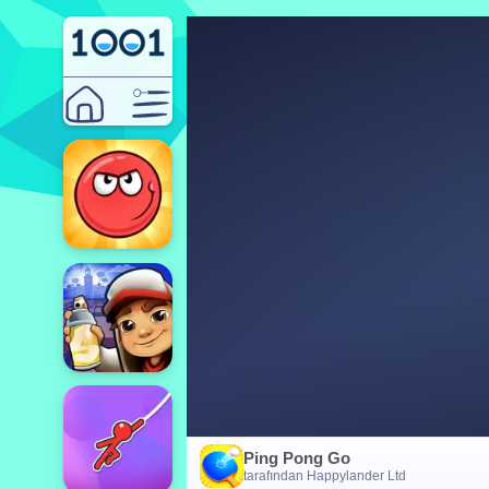
Ping Pong Go
tarafından Happylander Ltd