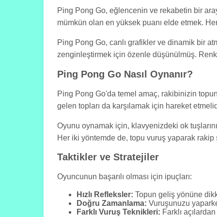
Ping Pong Go, eğlencenin ve rekabetin bir aray
mümkün olan en yüksek puanı elde etmek. Her m
Ping Pong Go, canlı grafikler ve dinamik bir at
zenginleştirmek için özenle düşünülmüş. Renkli 
Ping Pong Go Nasıl Oynanır?
Ping Pong Go'da temel amaç, rakibinizin topu
gelen topları da karşılamak için hareket etmelid
Oyunu oynamak için, klavyenizdeki ok tuşlarını 
Her iki yöntemde de, topu vuruş yaparak raki
Taktikler ve Stratejiler
Oyuncunun başarılı olması için ipuçları:
Hızlı Refleksler:
Topun geliş yönüne dikka
Doğru Zamanlama:
Vuruşunuzu yaparken
Farklı Vuruş Teknikleri:
Farklı açılardan 