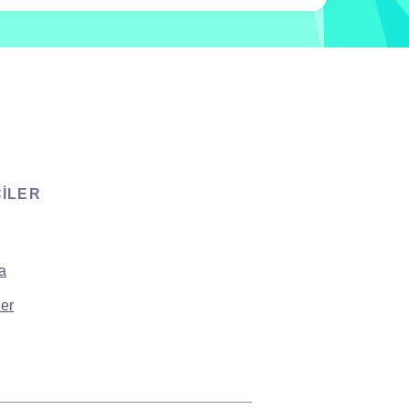
CILER
a
er