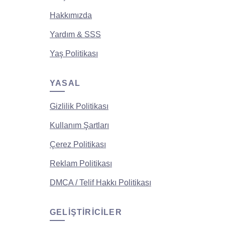
Hakkımızda
Yardım & SSS
Yaş Politikası
YASAL
Gizlilik Politikası
Kullanım Şartları
Çerez Politikası
Reklam Politikası
DMCA / Telif Hakkı Politikası
GELIŞTIRICILER