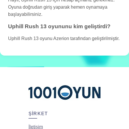
Oyuna doğrudan giriş yaparak hemen oynamaya
başlayabilirsiniz.
Uphill Rush 13 oyununu kim geliştirdi?
Uphill Rush 13 oyunu Azerion tarafından geliştirilmiştir.
ŞIRKET
İletişim