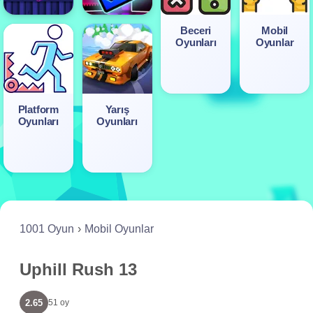
Beceri
Mobil
Oyunları
Oyunlar
Platform
Yarış
Oyunları
Oyunları
1001 Oyun
Mobil Oyunlar
Uphill Rush 13
2.65
51 oy