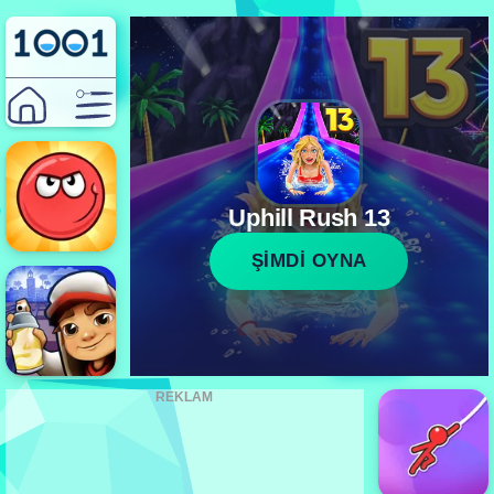
Uphill Rush 13
ŞİMDİ OYNA
REKLAM