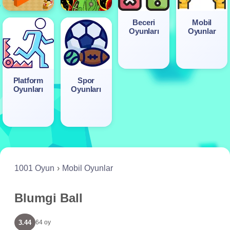
Beceri
Mobil
Oyunları
Oyunlar
Platform
Spor
Oyunları
Oyunları
1001 Oyun
Mobil Oyunlar
Blumgi Ball
3.44
64 oy