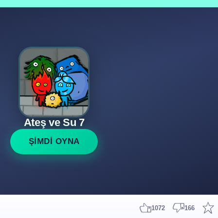
Ateş ve Su 7
ŞİMDİ OYNA
1072
166