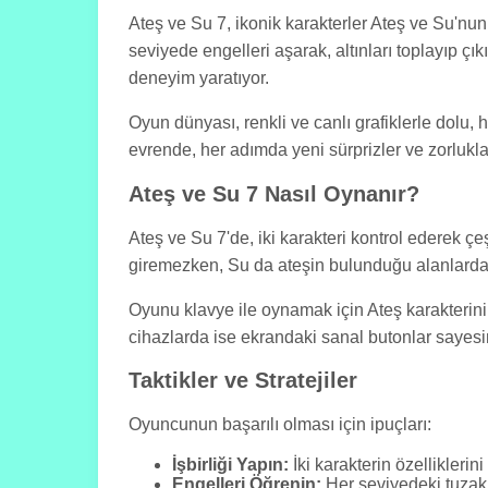
Ateş ve Su 7, ikonik karakterler Ateş ve Su'nu
seviyede engelleri aşarak, altınları toplayıp ç
deneyim yaratıyor.
Oyun dünyası, renkli ve canlı grafiklerle dolu, 
evrende, her adımda yeni sürprizler ve zorluklar
Ateş ve Su 7 Nasıl Oynanır?
Ateş ve Su 7'de, iki karakteri kontrol ederek ç
giremezken, Su da ateşin bulunduğu alanlarda 
Oyunu klavye ile oynamak için Ateş karakterini 
cihazlarda ise ekrandaki sanal butonlar sayesin
Taktikler ve Stratejiler
Oyuncunun başarılı olması için ipuçları:
İşbirliği Yapın:
İki karakterin özelliklerin
Engelleri Öğrenin:
Her seviyedeki tuzak 