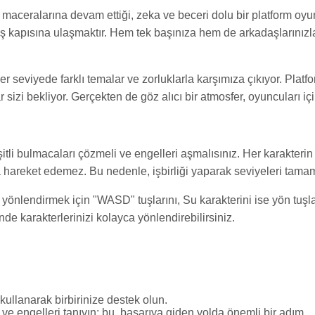
n maceralarına devam ettiği, zeka ve beceri dolu bir platform o
ıkış kapısına ulaşmaktır. Hem tek başınıza hem de arkadaşlarınızl
her seviyede farklı temalar ve zorluklarla karşımıza çıkıyor. Plat
 sizi bekliyor. Gerçekten de göz alıcı bir atmosfer, oyuncuları i
eşitli bulmacaları çözmeli ve engelleri aşmalısınız. Her karakteri
hareket edemez. Bu nedenle, işbirliği yaparak seviyeleri tamam
yönlendirmek için "WASD" tuşlarını, Su karakterini ise yön tuşlar
de karakterlerinizi kolayca yönlendirebilirsiniz.
i kullanarak birbirinize destek olun.
ve engelleri tanıyın; bu, başarıya giden yolda önemli bir adım.