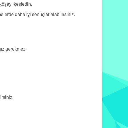
 köşeyi keşfedin.
erde daha iyi sonuçlar alabilirsiniz.
nız gerekmez.
.
rsiniz.