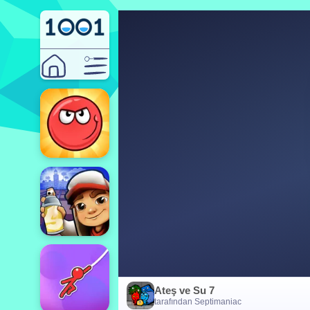
Ateş ve Su 7
tarafından Septimaniac