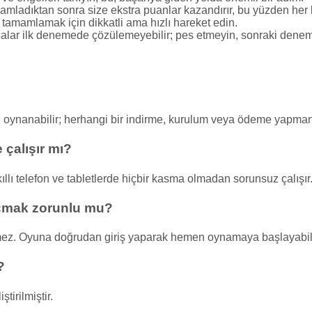
amamladıktan sonra size ekstra puanlar kazandırır, bu yüzden her
a tamamlamak için dikkatli ama hızlı hareket edin.
lar ilk denemede çözülemeyebilir; pes etmeyin, sonraki denemel
n oynanabilir; herhangi bir indirme, kurulum veya ödeme yapma
 çalışır mı?
lı telefon ve tabletlerde hiçbir kasma olmadan sorunsuz çalışır
açmak zorunlu mu?
mez. Oyuna doğrudan giriş yaparak hemen oynamaya başlayabili
?
tirilmiştir.