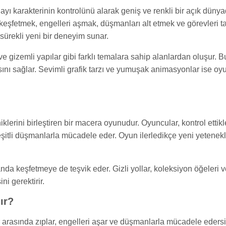
r ayı karakterinin kontrolünü alarak geniş ve renkli bir açık dün
keşfetmek, engelleri aşmak, düşmanları alt etmek ve görevleri t
sürekli yeni bir deneyim sunar.
e gizemli yapılar gibi farklı temalara sahip alanlardan oluşur. Bu
ını sağlar. Sevimli grafik tarzı ve yumuşak animasyonlar ise oy
erini birleştiren bir macera oyunudur. Oyuncular, kontrol ettikler
çeşitli düşmanlarla mücadele eder. Oyun ilerledikçe yeni yetenek
da keşfetmeye de teşvik eder. Gizli yollar, koleksiyon öğeleri ve
ni gerektirir.
ır?
 arasında zıplar, engelleri aşar ve düşmanlarla mücadele edersin