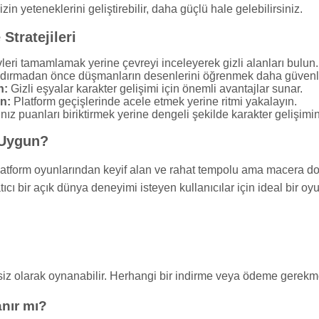
in yeteneklerini geliştirebilir, daha güçlü hale gelebilirsiniz.
Stratejileri
eri tamamlamak yerine çevreyi inceleyerek gizli alanları bulun.
dırmadan önce düşmanların desenlerini öğrenmek daha güvenli i
n:
Gizli eşyalar karakter gelişimi için önemli avantajlar sunar.
n:
Platform geçişlerinde acele etmek yerine ritmi yakalayın.
ız puanları biriktirmek yerine dengeli şekilde karakter gelişimin
 Uygun?
atform oyunlarından keyif alan ve rahat tempolu ama macera do
 bir açık dünya deneyimi isteyen kullanıcılar için ideal bir oy
siz olarak oynanabilir. Herhangi bir indirme veya ödeme gerekm
nır mı?