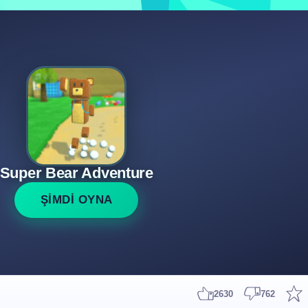
Super Bear Adventure
ŞİMDİ OYNA
2630
762