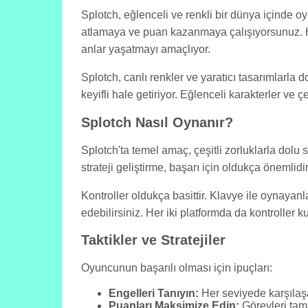
Splotch, eğlenceli ve renkli bir dünya içinde 
atlamaya ve puan kazanmaya çalışıyorsunuz. He
anlar yaşatmayı amaçlıyor.
Splotch, canlı renkler ve yaratıcı tasarımlarla
keyifli hale getiriyor. Eğlenceli karakterler ve 
Splotch Nasıl Oynanır?
Splotch'ta temel amaç, çeşitli zorluklarla dol
strateji geliştirme, başarı için oldukça önemlidir
Kontroller oldukça basittir. Klavye ile oynayanl
edebilirsiniz. Her iki platformda da kontroller ku
Taktikler ve Stratejiler
Oyuncunun başarılı olması için ipuçları:
Engelleri Tanıyın:
Her seviyede karşılaş
Puanları Maksimize Edin:
Görevleri tama