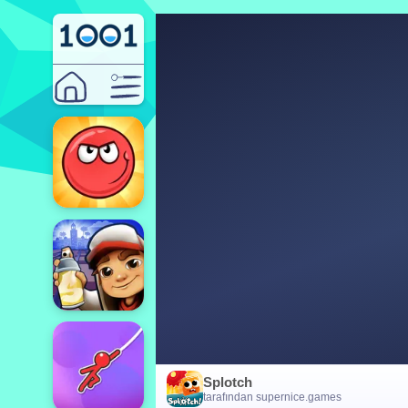
Splotch
tarafından supernice.games