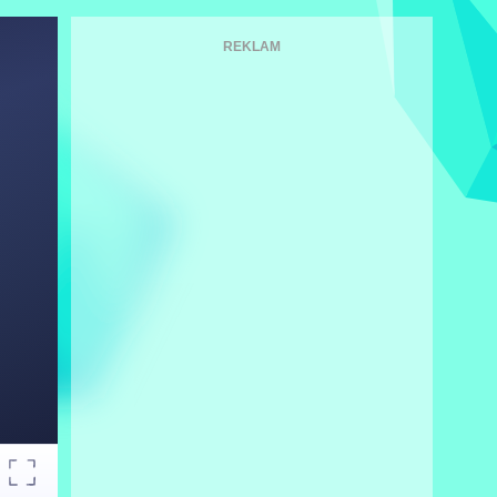
REKLAM