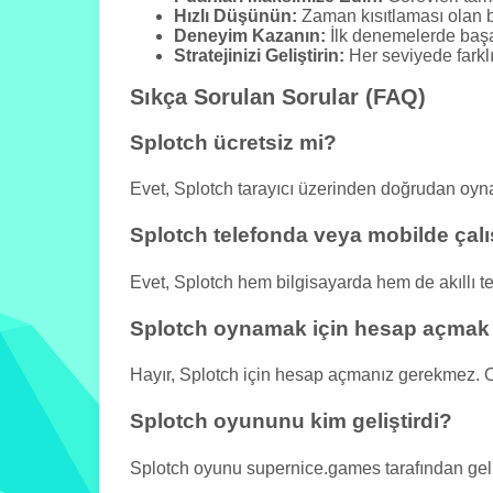
Hızlı Düşünün:
Zaman kısıtlaması olan bö
Deneyim Kazanın:
İlk denemelerde başar
Stratejinizi Geliştirin:
Her seviyede farklı
Sıkça Sorulan Sorular (FAQ)
Splotch ücretsiz mi?
Evet, Splotch tarayıcı üzerinden doğrudan oyn
Splotch telefonda veya mobilde çalı
Evet, Splotch hem bilgisayarda hem de akıllı te
Splotch oynamak için hesap açmak
Hayır, Splotch için hesap açmanız gerekmez. 
Splotch oyununu kim geliştirdi?
Splotch oyunu supernice.games tarafından gelişt