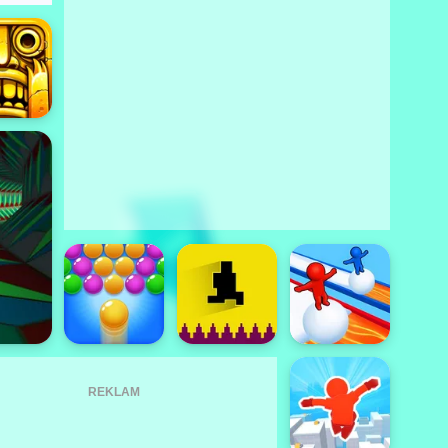
REKLAM