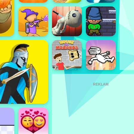
REKLAM