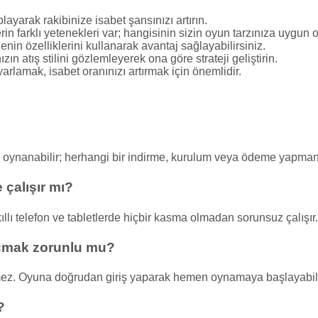
playarak rakibinize isabet şansınızı artırın.
in farklı yetenekleri var; hangisinin sizin oyun tarzınıza uygun
in özelliklerini kullanarak avantaj sağlayabilirsiniz.
n atış stilini gözlemleyerek ona göre strateji geliştirin.
rlamak, isabet oranınızı artırmak için önemlidir.
 oynanabilir; herhangi bir indirme, kurulum veya ödeme yapma
çalışır mı?
ı telefon ve tabletlerde hiçbir kasma olmadan sorunsuz çalışır.
çmak zorunlu mu?
ez. Oyuna doğrudan giriş yaparak hemen oynamaya başlayabili
?