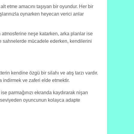
 alt etme amacını taşıyan bir oyundur. Her bir
şlarınızla oynarken heyecan verici anlar
un atmosferine neşe katarken, arka planlar ise
r ve sahnelerde mücadele ederken, kendilerini
rin kendine özgü bir silahı ve atış tarzı vardır.
 indirmek ve zaferi elde etmektir.
da ise parmağınızı ekranda kaydırarak nişan
 her seviyeden oyuncunun kolayca adapte