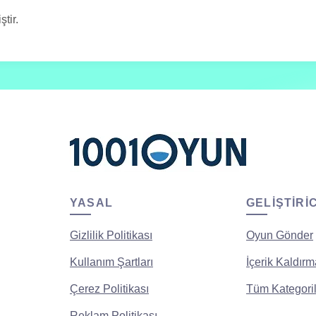
tir.
YASAL
GELIŞTIRI
Gizlilik Politikası
Oyun Gönder
Kullanım Şartları
İçerik Kaldırm
Çerez Politikası
Tüm Kategoril
Reklam Politikası