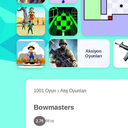
Aksiyon
Oyunları
1001 Oyun
Atış Oyunları
Bowmasters
2.79
68 oy