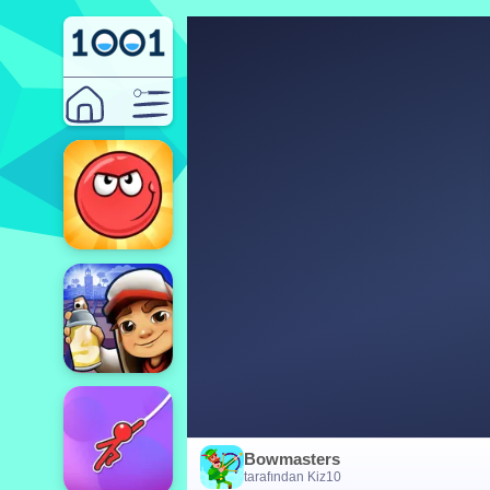
Bowmasters
tarafından Kiz10