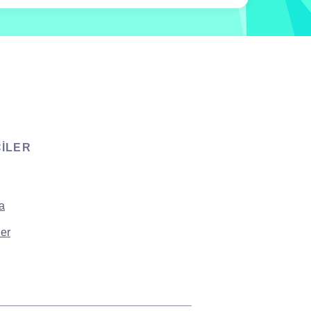
CILER
a
er