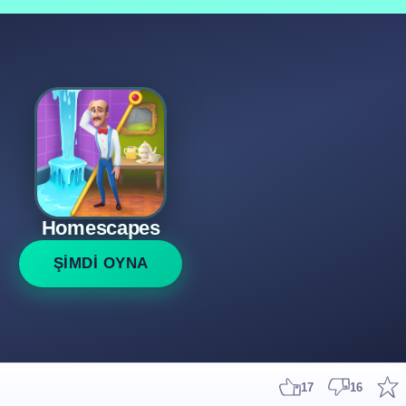
Homescapes
ŞİMDİ OYNA
17
16