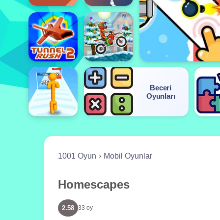
Beceri
Oyunları
1001 Oyun
Mobil Oyunlar
Homescapes
2.58
33 oy