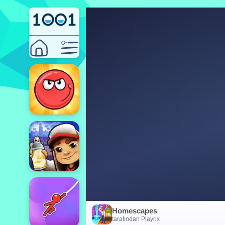
Homescapes
tarafından Playrix