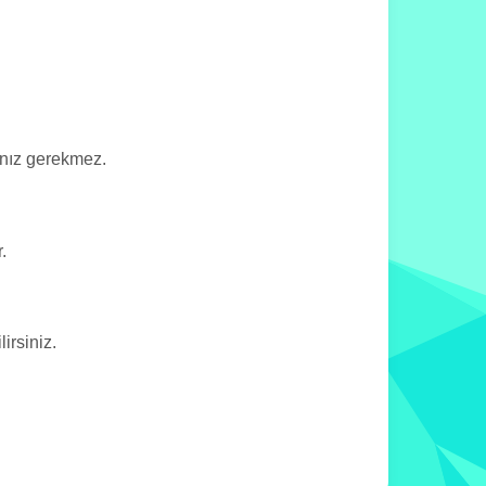
anız gerekmez.
.
rsiniz.