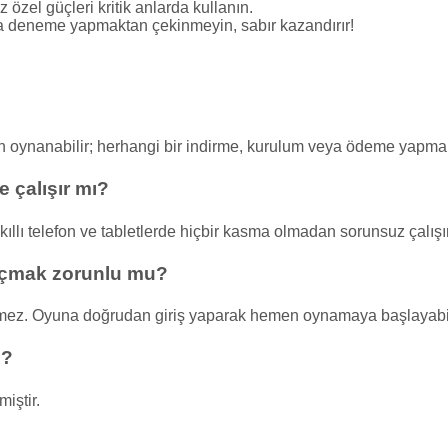
z özel güçleri kritik anlarda kullanın.
la deneme yapmaktan çekinmeyin, sabır kazandırır!
 oynanabilir; herhangi bir indirme, kurulum veya ödeme yapm
 çalışır mı?
lı telefon ve tabletlerde hiçbir kasma olmadan sorunsuz çalışır
çmak zorunlu mu?
ez. Oyuna doğrudan giriş yaparak hemen oynamaya başlayabili
i?
iştir.