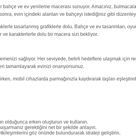
r bahçe ve ev yenileme macerası sunuyor. Amacınız, bulmacaları
nra, evin içindeki alanları ve bahçeyi istediğiniz gibi düzenleye
klerle tasarlanmış grafiklerle dolu. Bahçe ve ev tasarımları, oy
 ve karakterlerle dolu bir macera sizi bekliyor.
menizi sağlıyor. Her seviyede, belirli hedeflere ulaşmak için ren
eri tamamlayarak evinizi onarıyorsunuz.
ilirken, mobil cihazlarda parmağınızla kaydırarak taşları eşleştireb
n olduğunca erken oluşturun ve kullanın.
şarmanız gerektiğini net bir şekilde anlayın.
etkileşimlerini göz önünde bulundurarak strateji geliştirin.