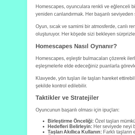
Homescapes, oyunculara renkli ve eğlenceli bi
yeniden canlandırmak. Her başarılı seviyeden so
Oyun, sıcak ve samimi bir atmosferde, canlı ren
oluşturuyor. Her köşede sizi bekleyen sürprizler
Homescapes Nasıl Oynanır?
Homescapes, eşleştir bulmacaları çözerek ilerle
eşleşmelerle elde edeceğiniz puanlarla görevl
Klavyede, yön tuşları ile taşları hareket ettireb
şekilde kontrol edilebilir.
Taktikler ve Stratejiler
Oyuncunun başarılı olması için ipuçları:
Birleştirme Önceliği:
Özel taşları mümkü
Hedefleri Belirleyin:
Her seviyede neyi ba
Taşları Akıllıca Kullanın:
Farklı taşların 