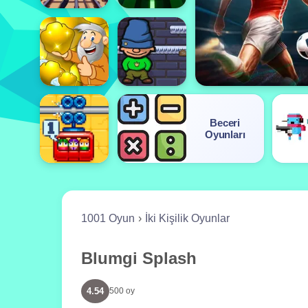
Beceri
Oyunları
1001 Oyun
İki Kişilik Oyunlar
Blumgi Splash
4.54
500 oy