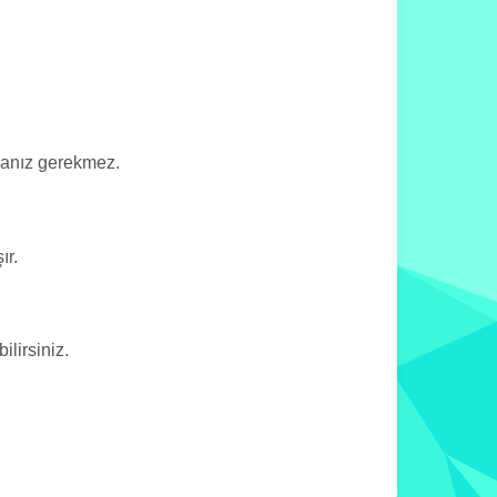
manız gerekmez.
ır.
lirsiniz.