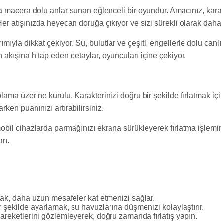
 macera dolu anlar sunan eğlenceli bir oyundur. Amacınız, kara
er atışınızda heyecan doruğa çıkıyor ve sizi sürekli olarak daha
mıyla dikkat çekiyor. Su, bulutlar ve çeşitli engellerle dolu canlı
kışına hitap eden detaylar, oyuncuları içine çekiyor.
lama üzerine kurulu. Karakterinizi doğru bir şekilde fırlatmak iç
ken puanınızı artırabilirsiniz.
obil cihazlarda parmağınızı ekrana sürükleyerek fırlatma işlemini 
rı.
ak, daha uzun mesafeler kat etmenizi sağlar.
 şekilde ayarlamak, su havuzlarına düşmenizi kolaylaştırır.
reketlerini gözlemleyerek, doğru zamanda fırlatış yapın.