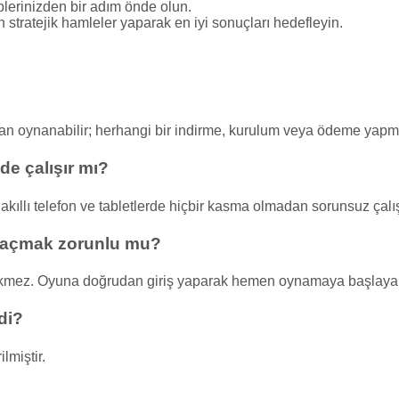
iplerinizden bir adım önde olun.
 stratejik hamleler yaparak en iyi sonuçları hedefleyin.
dan oynanabilir; herhangi bir indirme, kurulum veya ödeme yap
e çalışır mı?
ıllı telefon ve tabletlerde hiçbir kasma olmadan sorunsuz çalış
 açmak zorunlu mu?
kmez. Oyuna doğrudan giriş yaparak hemen oynamaya başlayabi
di?
lmiştir.