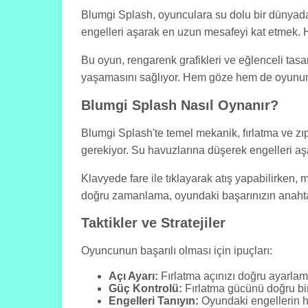
Blumgi Splash, oyunculara su dolu bir dünyada
engelleri aşarak en uzun mesafeyi kat etmek. H
Bu oyun, rengarenk grafikleri ve eğlenceli tasarı
yaşamasını sağlıyor. Hem göze hem de oyunun a
Blumgi Splash Nasıl Oynanır?
Blumgi Splash'te temel mekanik, fırlatma ve zıp
gerekiyor. Su havuzlarına düşerek engelleri aşar
Klavyede fare ile tıklayarak atış yapabilirken, m
doğru zamanlama, oyundaki başarınızın anahta
Taktikler ve Stratejiler
Oyuncunun başarılı olması için ipuçları:
Açı Ayarı:
Fırlatma açınızı doğru ayarlam
Güç Kontrolü:
Fırlatma gücünü doğru bir
Engelleri Tanıyın:
Oyundaki engellerin ha