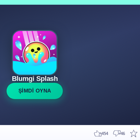
Blumgi Splash
ŞİMDİ OYNA
454
46