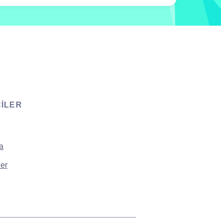
CILER
a
er