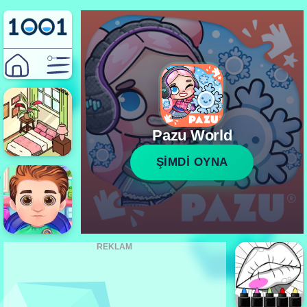
Pazu World
ŞİMDİ OYNA
REKLAM