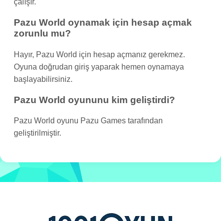
çalışır.
Pazu World oynamak için hesap açmak
zorunlu mu?
Hayır, Pazu World için hesap açmanız gerekmez.
Oyuna doğrudan giriş yaparak hemen oynamaya
başlayabilirsiniz.
Pazu World oyununu kim geliştirdi?
Pazu World oyunu Pazu Games tarafından
geliştirilmiştir.