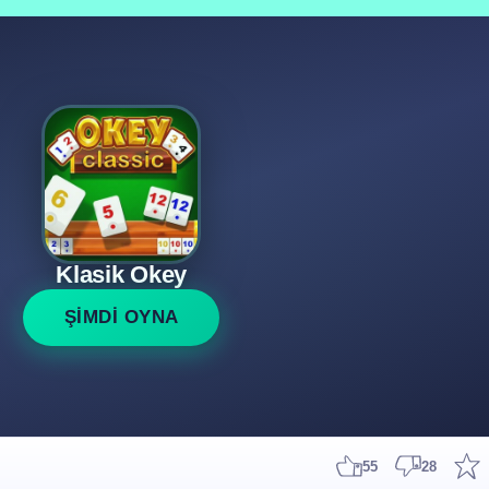
Klasik Okey
ŞİMDİ OYNA
55
28