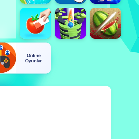
Online
Oyunlar