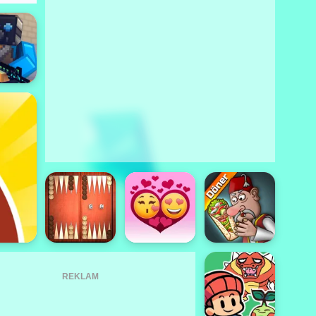
REKLAM