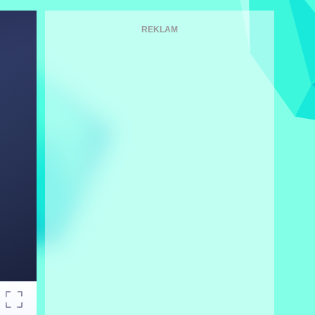
REKLAM