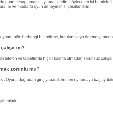
 puan hesaplamasını iyi analiz edin, böylece en iyi hamleleri y
urallar ve modlarla oyun deneyiminizi çeşitlendirin.
n oynanabilir; herhangi bir indirme, kurulum veya ödeme yapma
çalışır mı?
lı telefon ve tabletlerde hiçbir kasma olmadan sorunsuz çalışır.
çmak zorunlu mu?
ez. Oyuna doğrudan giriş yaparak hemen oynamaya başlayabilir
?
rilmiştir.