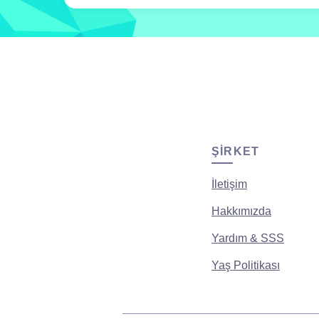
ŞIRKET
İletişim
Hakkımızda
Yardım & SSS
Yaş Politikası