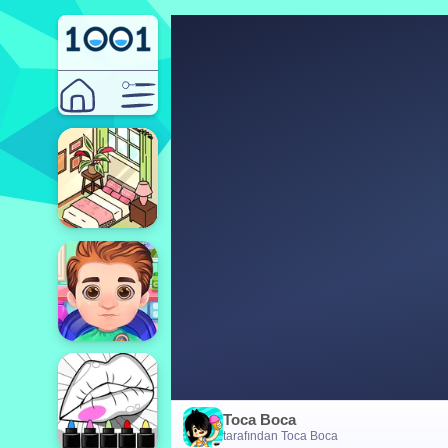
Toca Boca
tarafından Toca Boca