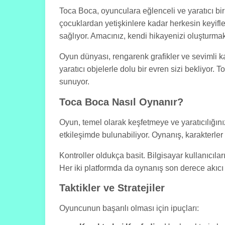
Toca Boca, oyunculara eğlenceli ve yaratıcı b
çocuklardan yetişkinlere kadar herkesin keyifle
sağlıyor. Amacınız, kendi hikayenizi oluşturma
Oyun dünyası, rengarenk grafikler ve sevimli ka
yaratıcı objelerle dolu bir evren sizi bekliyor.
sunuyor.
Toca Boca Nasıl Oynanır?
Oyun, temel olarak keşfetmeye ve yaratıcılığını
etkileşimde bulunabiliyor. Oynanış, karakterle
Kontroller oldukça basit. Bilgisayar kullanıcıla
Her iki platformda da oynanış son derece akıcı 
Taktikler ve Stratejiler
Oyuncunun başarılı olması için ipuçları: