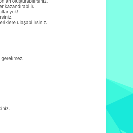
ları oluşturabilirsiniz.
r kazandırabilir.
llar yok!
siniz.
riklere ulaşabilirsiniz.
z gerekmez.
iniz.