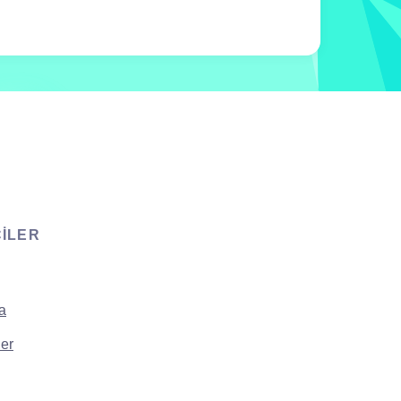
CILER
a
er