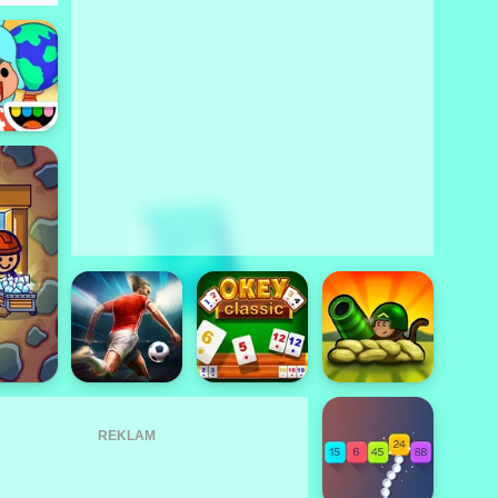
REKLAM