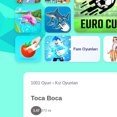
Fare Oyunları
1001 Oyun
Kız Oyunları
Toca Boca
3.47
372 oy