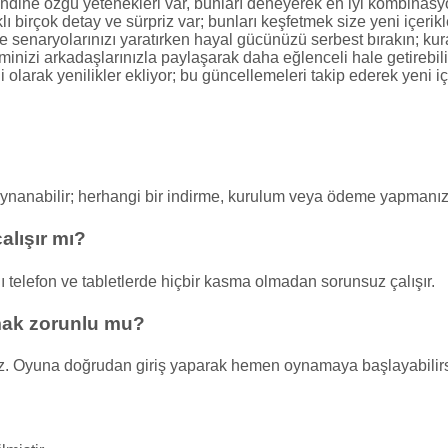
ndine özgü yetenekleri var, bunları deneyerek en iyi kombinasyon
birçok detay ve sürpriz var; bunları keşfetmek size yeni içerikle
e senaryolarınızı yaratırken hayal gücünüzü serbest bırakın; kura
nizi arkadaşlarınızla paylaşarak daha eğlenceli hale getirebilir
olarak yenilikler ekliyor; bu güncellemeleri takip ederek yeni içe
oynanabilir; herhangi bir indirme, kurulum veya ödeme yapmanı
alışır mı?
 telefon ve tabletlerde hiçbir kasma olmadan sorunsuz çalışır.
mak zorunlu mu?
z. Oyuna doğrudan giriş yaparak hemen oynamaya başlayabilirs