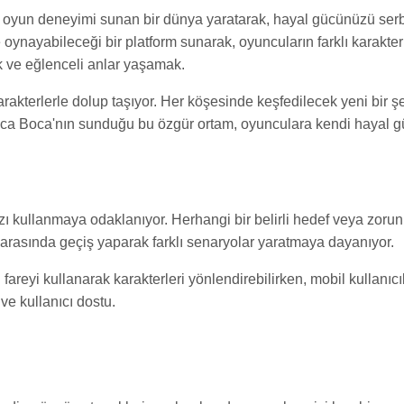
ir oyun deneyimi sunan bir dünya yaratarak, hayal gücünüzü ser
 oynayabileceği bir platform sunarak, oyuncuların farklı karakte
k ve eğlenceli anlar yaşamak.
rakterlerle dolup taşıyor. Her köşesinde keşfedilecek yeni bir şe
 Toca Boca'nın sunduğu bu özgür ortam, oyunculara kendi hayal güç
zı kullanmaya odaklanıyor. Herhangi bir belirli hedef veya zorunl
r arasında geçiş yaparak farklı senaryolar yaratmaya dayanıyor.
rı fareyi kullanarak karakterleri yönlendirebilirken, mobil kullanı
ve kullanıcı dostu.