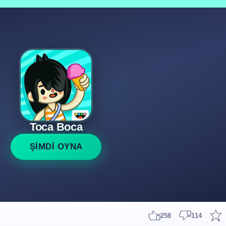
Toca Boca
ŞİMDİ OYNA
258
114