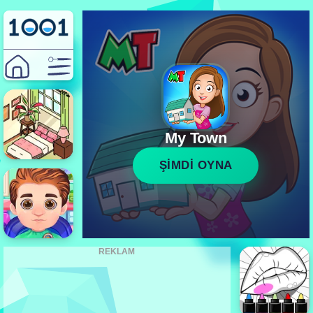
My Town
ŞİMDİ OYNA
REKLAM