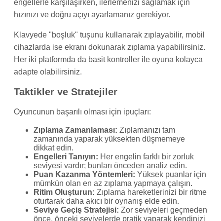
engellerle karşılaşırken, ilerlemenizi sağlamak için
hızınızı ve doğru açıyı ayarlamanız gerekiyor.
Klavyede "boşluk" tuşunu kullanarak zıplayabilir, mobil
cihazlarda ise ekranı dokunarak zıplama yapabilirsiniz.
Her iki platformda da basit kontroller ile oyuna kolayca
adapte olabilirsiniz.
Taktikler ve Stratejiler
Oyuncunun başarılı olması için ipuçları:
Zıplama Zamanlaması:
Zıplamanızı tam
zamanında yaparak yüksekten düşmemeye
dikkat edin.
Engelleri Tanıyın:
Her engelin farklı bir zorluk
seviyesi vardır; bunları önceden analiz edin.
Puan Kazanma Yöntemleri:
Yüksek puanlar için
mümkün olan en az zıplama yapmaya çalışın.
Ritim Oluşturun:
Zıplama hareketlerinizi bir ritme
oturtarak daha akıcı bir oynanış elde edin.
Seviye Geçiş Stratejisi:
Zor seviyeleri geçmeden
önce, önceki seviyelerde pratik yaparak kendinizi