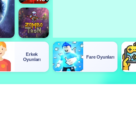
Erkek
Fare Oyunları
Oyunları