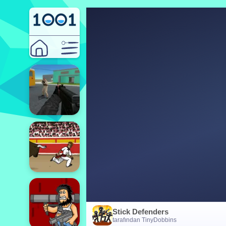
Stick Defenders
tarafından TinyDobbins