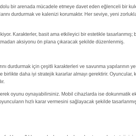
 dolu bir arenada mücadele etmeye davet eden eğlenceli bir kul
larını durdurmak ve kalenizi korumaktır. Her seviye, yeni zorlukla
ekiyor. Karakterler, basit ama etkileyici bir estetikle tasarlanmış;
tmadan aksiyonu ön plana çıkaracak şekilde düzenlenmiş.
 durdurmak için çeşitli karakterleri ve savunma yapılarının yerleş
e birlikte daha iyi stratejik kararlar almayı gerektirir. Oyuncular, 
ır.
ştirerek oyunu oynayabilirsiniz. Mobil cihazlarda ise dokunmatik 
oyuncuların hızlı karar vermesini sağlayacak şekilde tasarlanmışt