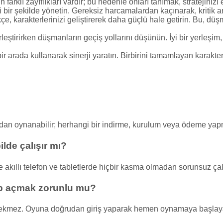
arklı zayıflıkları vardır; bu nedenle onları tanımak, stratejinizi 
 bir şekilde yönetin. Gereksiz harcamalardan kaçınarak, kritik anl
çe, karakterlerinizi geliştirerek daha güçlü hale getirin. Bu, düşm
rleştirirken düşmanların geçiş yollarını düşünün. İyi bir yerleş
bir arada kullanarak sinerji yaratın. Birbirini tamamlayan karakter
rudan oynanabilir; herhangi bir indirme, kurulum veya ödeme ya
lde çalışır mı?
akıllı telefon ve tabletlerde hiçbir kasma olmadan sorunsuz çalı
ap açmak zorunlu mu?
rekmez. Oyuna doğrudan giriş yaparak hemen oynamaya başlayab