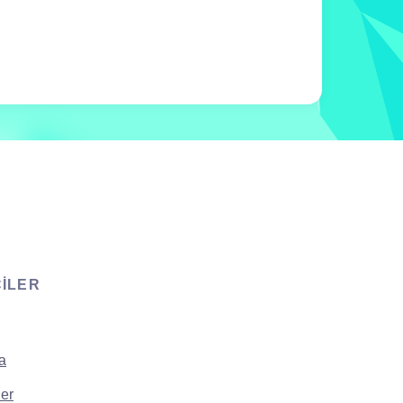
CILER
a
er