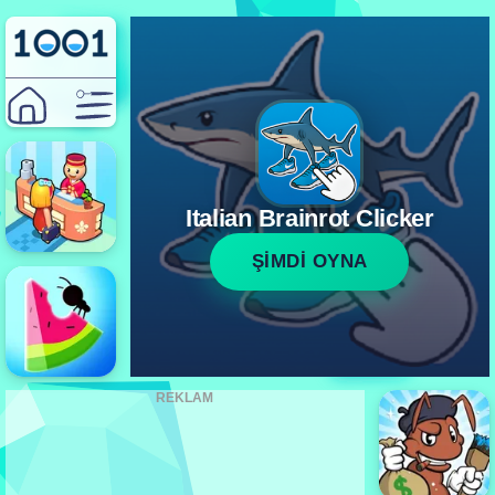
Italian Brainrot Clicker
ŞİMDİ OYNA
REKLAM