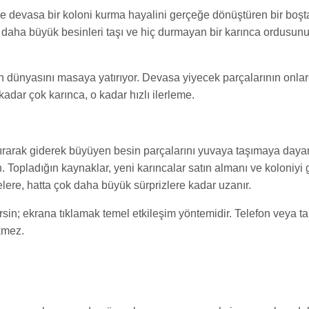
le devasa bir koloni kurma hayalini gerçeğe dönüştüren bir boş
, daha büyük besinleri taşı ve hiç durmayan bir karınca ordusunun
rın dünyasını masaya yatırıyor. Devasa yiyecek parçalarının onlar
kadar çok karınca, o kadar hızlı ilerleme.
tırarak giderek büyüyen besin parçalarını yuvaya taşımaya dayan
 Topladığın kaynaklar, yeni karıncalar satın almanı ve koloniyi g
ere, hatta çok daha büyük sürprizlere kadar uzanır.
irsin; ekrana tıklamak temel etkileşim yöntemidir. Telefon veya
kmez.