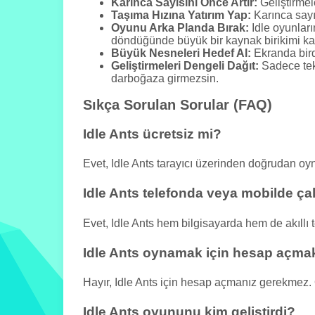
Karınca Sayısını Önce Artır:
Geliştirmel
Taşıma Hızına Yatırım Yap:
Karınca sayıs
Oyunu Arka Planda Bırak:
Idle oyunları
döndüğünde büyük bir kaynak birikimi kaz
Büyük Nesneleri Hedef Al:
Ekranda bird
Geliştirmeleri Dengeli Dağıt:
Sadece tek 
darboğaza girmezsin.
Sıkça Sorulan Sorular (FAQ)
Idle Ants ücretsiz mi?
Evet, Idle Ants tarayıcı üzerinden doğrudan o
Idle Ants telefonda veya mobilde çal
Evet, Idle Ants hem bilgisayarda hem de akıllı 
Idle Ants oynamak için hesap açma
Hayır, Idle Ants için hesap açmanız gerekmez
Idle Ants oyununu kim geliştirdi?