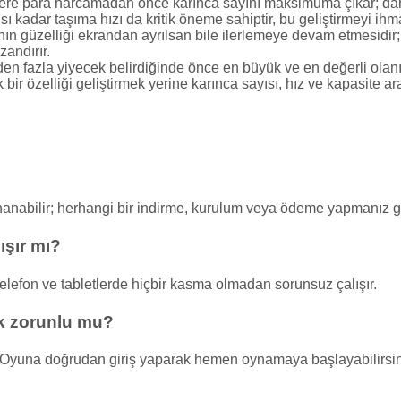
ere para harcamadan önce karınca sayını maksimuma çıkar; daha
ı kadar taşıma hızı da kritik öneme sahiptir, bu geliştirmeyi ihm
nın güzelliği ekrandan ayrılsan bile ilerlemeye devam etmesidi
andırır.
en fazla yiyecek belirdiğinde önce en büyük ve en değerli olanı 
bir özelliği geliştirmek yerine karınca sayısı, hız ve kapasite a
ynanabilir; herhangi bir indirme, kurulum veya ödeme yapmanız 
ışır mı?
telefon ve tabletlerde hiçbir kasma olmadan sorunsuz çalışır.
k zorunlu mu?
. Oyuna doğrudan giriş yaparak hemen oynamaya başlayabilirsin