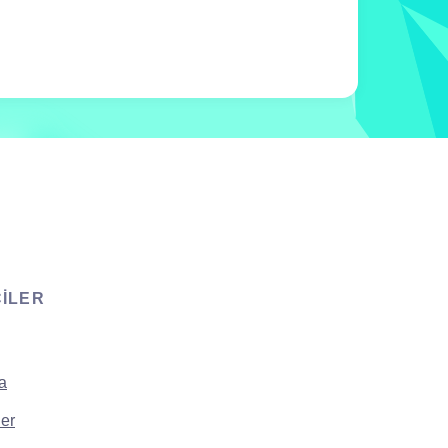
CILER
a
er