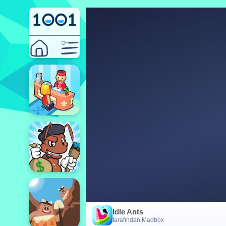
Idle Ants
tarafından Madbox