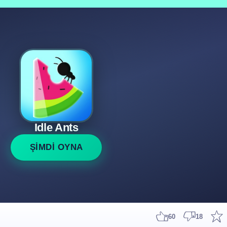
Idle Ants
ŞİMDİ OYNA
60
18