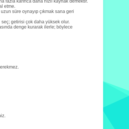
 fazla karınca daha hızlı kaynak demektir.
al etme.
r; uzun süre oynayıp çıkmak sana geri
seç; getirisi çok daha yüksek olur.
rasında denge kurarak ilerle; böylece
gerekmez.
iz.