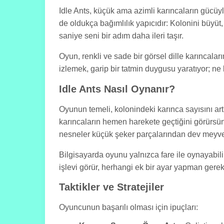
Idle Ants, küçük ama azimli karıncaların gücüy
de oldukça bağımlılık yapıcıdır: Kolonini büyüt
saniye seni bir adım daha ileri taşır.
Oyun, renkli ve sade bir görsel dille karıncala
izlemek, garip bir tatmin duygusu yaratıyor; ne 
Idle Ants Nasıl Oynanır?
Oyunun temeli, kolonindeki karınca sayısını ar
karıncaların hemen harekete geçtiğini görürsün.
nesneler küçük şeker parçalarından dev meyvel
Bilgisayarda oyunu yalnızca fare ile oynayabil
işlevi görür, herhangi ek bir ayar yapman gere
Taktikler ve Stratejiler
Oyuncunun başarılı olması için ipuçları: