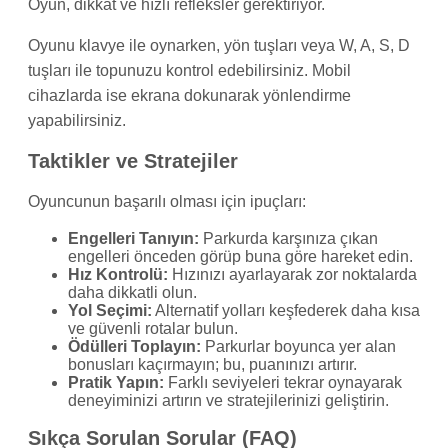
Oyun, dikkat ve hızlı refleksler gerektiriyor.
Oyunu klavye ile oynarken, yön tuşları veya W, A, S, D
tuşları ile topunuzu kontrol edebilirsiniz. Mobil
cihazlarda ise ekrana dokunarak yönlendirme
yapabilirsiniz.
Taktikler ve Stratejiler
Oyuncunun başarılı olması için ipuçları:
Engelleri Tanıyın:
Parkurda karşınıza çıkan
engelleri önceden görüp buna göre hareket edin.
Hız Kontrolü:
Hızınızı ayarlayarak zor noktalarda
daha dikkatli olun.
Yol Seçimi:
Alternatif yolları keşfederek daha kısa
ve güvenli rotalar bulun.
Ödülleri Toplayın:
Parkurlar boyunca yer alan
bonusları kaçırmayın; bu, puanınızı artırır.
Pratik Yapın:
Farklı seviyeleri tekrar oynayarak
deneyiminizi artırın ve stratejilerinizi geliştirin.
Sıkça Sorulan Sorular (FAQ)