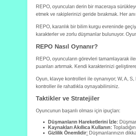
REPO, oyuncuları derin bir maceraya sürükley
etmek ve rakiplerinizi geride bırakmak. Her anı 
REPO, karanlık bir bilim kurgu evreninde geçiyor
karakterler ve zorlu düşmanlar bulunuyor. Oyun
REPO Nasıl Oynanır?
REPO, oyuncuların görevleri tamamlayarak ilerl
puanları artırmak. Kendi karakterinizi geliştir
Oyun, klavye kontrolleri ile oynanıyor; W, A, S, D
kontroller ile rahatlıkla oynayabilirsiniz.
Taktikler ve Stratejiler
Oyuncunun başarılı olması için ipuçları:
Düşmanların Hareketlerini İzle:
Düşmanla
Kaynakları Akıllıca Kullanın:
Topladığını
Gizlilik Önemlidir:
Düşmanlarınızın dikkat