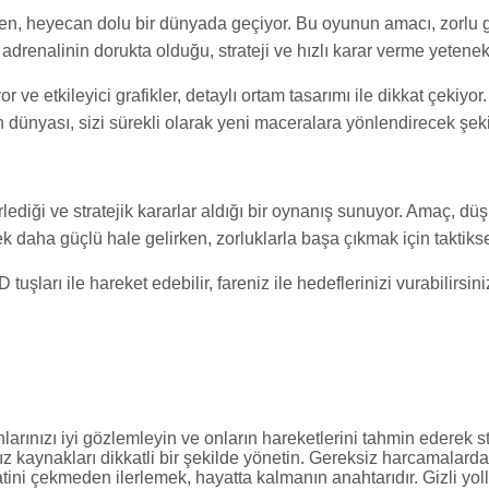
en, heyecan dolu bir dünyada geçiyor. Bu oyunun amacı, zorlu 
adrenalinin dorukta olduğu, strateji ve hızlı karar verme yetenek
 ve etkileyici grafikler, detaylı ortam tasarımı ile dikkat çekiyor
 dünyası, sizi sürekli olarak yeni maceralara yönlendirecek şek
ediği ve stratejik kararlar aldığı bir oynanış sunuyor. Amaç, dü
erek daha güçlü hale gelirken, zorluklarla başa çıkmak için taktik
 tuşları ile hareket edebilir, fareniz ile hedeflerinizi vurabilirs
rınızı iyi gözlemleyin ve onların hareketlerini tahmin ederek str
z kaynakları dikkatli bir şekilde yönetin. Gereksiz harcamalarda
ini çekmeden ilerlemek, hayatta kalmanın anahtarıdır. Gizli yolla