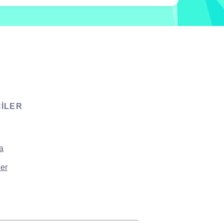
CILER
a
er