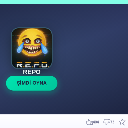
REPO
ŞİMDİ OYNA
404
73