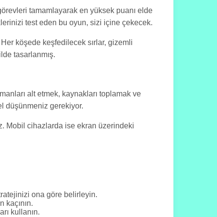
görevleri tamamlayarak en yüksek puanı elde
lerinizi test eden bu oyun, sizi içine çekecek.
. Her köşede keşfedilecek sırlar, gizemli
ilde tasarlanmış.
şmanları alt etmek, kaynakları toplamak ve
sel düşünmeniz gerekiyor.
iniz. Mobil cihazlarda ise ekran üzerindeki
atejinizi ona göre belirleyin.
n kaçının.
rı kullanın.