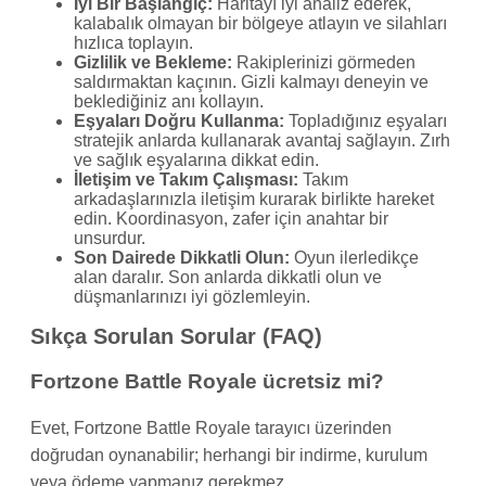
İyi Bir Başlangıç:
Haritayı iyi analiz ederek,
kalabalık olmayan bir bölgeye atlayın ve silahları
hızlıca toplayın.
Gizlilik ve Bekleme:
Rakiplerinizi görmeden
saldırmaktan kaçının. Gizli kalmayı deneyin ve
beklediğiniz anı kollayın.
Eşyaları Doğru Kullanma:
Topladığınız eşyaları
stratejik anlarda kullanarak avantaj sağlayın. Zırh
ve sağlık eşyalarına dikkat edin.
İletişim ve Takım Çalışması:
Takım
arkadaşlarınızla iletişim kurarak birlikte hareket
edin. Koordinasyon, zafer için anahtar bir
unsurdur.
Son Dairede Dikkatli Olun:
Oyun ilerledikçe
alan daralır. Son anlarda dikkatli olun ve
düşmanlarınızı iyi gözlemleyin.
Sıkça Sorulan Sorular (FAQ)
Fortzone Battle Royale ücretsiz mi?
Evet, Fortzone Battle Royale tarayıcı üzerinden
doğrudan oynanabilir; herhangi bir indirme, kurulum
veya ödeme yapmanız gerekmez.