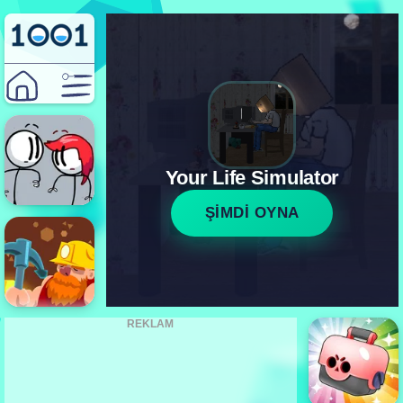
Your Life Simulator
ŞİMDİ OYNA
REKLAM