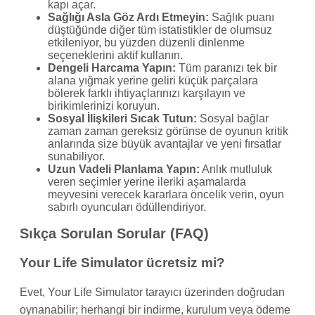
kapı açar.
Sağlığı Asla Göz Ardı Etmeyin:
Sağlık puanı
düştüğünde diğer tüm istatistikler de olumsuz
etkileniyor, bu yüzden düzenli dinlenme
seçeneklerini aktif kullanın.
Dengeli Harcama Yapın:
Tüm paranızı tek bir
alana yığmak yerine geliri küçük parçalara
bölerek farklı ihtiyaçlarınızı karşılayın ve
birikimlerinizi koruyun.
Sosyal İlişkileri Sıcak Tutun:
Sosyal bağlar
zaman zaman gereksiz görünse de oyunun kritik
anlarında size büyük avantajlar ve yeni fırsatlar
sunabiliyor.
Uzun Vadeli Planlama Yapın:
Anlık mutluluk
veren seçimler yerine ileriki aşamalarda
meyvesini verecek kararlara öncelik verin, oyun
sabırlı oyuncuları ödüllendiriyor.
Sıkça Sorulan Sorular (FAQ)
Your Life Simulator ücretsiz mi?
Evet, Your Life Simulator tarayıcı üzerinden doğrudan
oynanabilir; herhangi bir indirme, kurulum veya ödeme