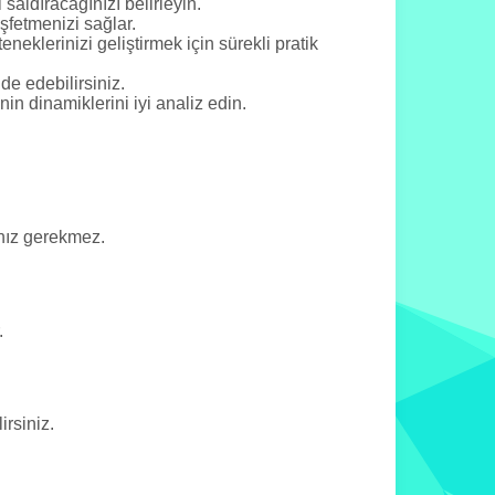
 saldıracağınızı belirleyin.
şfetmenizi sağlar.
klerinizi geliştirmek için sürekli pratik
de edebilirsiniz.
in dinamiklerini iyi analiz edin.
nız gerekmez.
.
rsiniz.