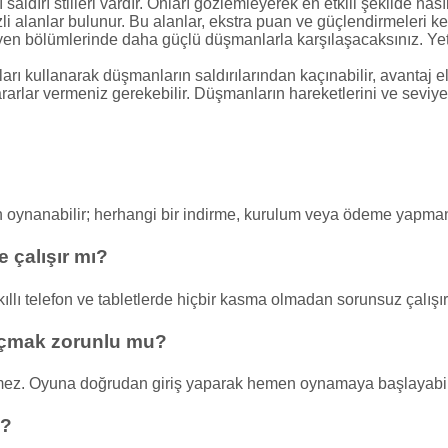
aldırı stilleri vardır. Onları gözlemleyerek en etkili şekilde nasıl
i alanlar bulunur. Bu alanlar, ekstra puan ve güçlendirmeleri ke
en bölümlerinde daha güçlü düşmanlarla karşılaşacaksınız. Yetene
arı kullanarak düşmanların saldırılarından kaçınabilir, avantaj el
arlar vermeniz gerekebilir. Düşmanların hareketlerini ve seviyen
an oynanabilir; herhangi bir indirme, kurulum veya ödeme yapma
 çalışır mı?
llı telefon ve tabletlerde hiçbir kasma olmadan sorunsuz çalışır
açmak zorunlu mu?
mez. Oyuna doğrudan giriş yaparak hemen oynamaya başlayabili
i?