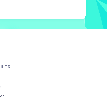
CILER
a
er