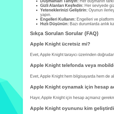
Düşmanları Tanıyın:
Her düşmanın farklı s
Gizli Alanları Keşfedin:
Her seviyede gizl
Yeteneklerinizi Geliştirin:
Oyunun ilerley
yapın.
Engelleri Kullanın:
Engelleri ve platforml
Hızlı Düşünün:
Bazı durumlarda anlık kar
Sıkça Sorulan Sorular (FAQ)
Apple Knight ücretsiz mi?
Evet, Apple Knight tarayıcı üzerinden doğrud
Apple Knight telefonda veya mobilde
Evet, Apple Knight hem bilgisayarda hem de akı
Apple Knight oynamak için hesap 
Hayır, Apple Knight için hesap açmanız gerek
Apple Knight oyununu kim geliştird