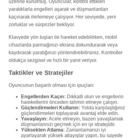
üzerine kurulmuş. Oyuncular, kontrol ettikleri
yaratıklarla engelleri aşarak ve düşmanlardan
kaçınarak ilerlemeye çalışıyor. Her seviyede, yeni
zorluklar ve sürprizler bekliyor.
Klavyede yön tuşları ile hareket edebilirken, mobil
cihazlarda parmağınızı ekrana dokundurarak veya
kaydırarak yaratığınızı yönlendirebilirsiniz. Kontroller
oldukça sezgisel ve hızlı bir yanıt veriyor.
Taktikler ve Stratejiler
Oyuncunun başarılı olması için ipuçları:
Engellerden Kaçın:
Dikkatli olun ve engellerin
hareketlerini önceden tahmin etmeye çalışın.
Güçlendirmeleri Kullanın:
Yolda karşılaştığınız
güçlendirmeleri toplayarak avantaj elde edin.
Yavaşlayın:
Acele etmeyin, bazen yavaşlamak
düşmanlarınızı geçmek için en iyi stratejidir.
Yüksekten Atlama:
Zamanlamanızı iyi
ayarlayarak yüksek atlayışlar yapın, bu sayede