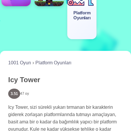
Platform
Oyunları
1001 Oyun
Platform Oyunları
Icy Tower
3.51
47 oy
Icy Tower, sizi sürekli yukarı tırmanan bir karakterin
giderek zorlaşan platformlarında tutmayı amaçlayan,
basit ama bir o kadar da bağımlılık yapıcı bir platform
oyunudur. Kule ne kadar yüksekse tehlike o kadar