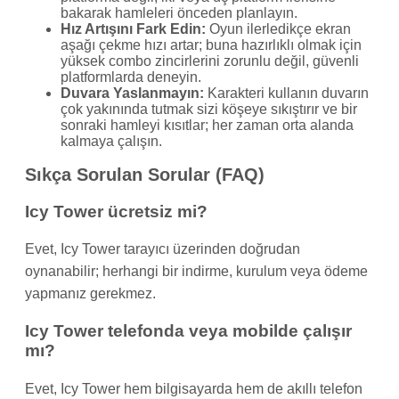
bakarak hamleleri önceden planlayın.
Hız Artışını Fark Edin:
Oyun ilerledikçe ekran
aşağı çekme hızı artar; buna hazırlıklı olmak için
yüksek combo zincirlerini zorunlu değil, güvenli
platformlarda deneyin.
Duvara Yaslanmayın:
Karakteri kullanın duvarın
çok yakınında tutmak sizi köşeye sıkıştırır ve bir
sonraki hamleyi kısıtlar; her zaman orta alanda
kalmaya çalışın.
Sıkça Sorulan Sorular (FAQ)
Icy Tower ücretsiz mi?
Evet, Icy Tower tarayıcı üzerinden doğrudan
oynanabilir; herhangi bir indirme, kurulum veya ödeme
yapmanız gerekmez.
Icy Tower telefonda veya mobilde çalışır
mı?
Evet, Icy Tower hem bilgisayarda hem de akıllı telefon