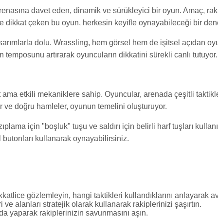
enasına davet eden, dinamik ve sürükleyici bir oyun. Amaç, rakip
ı ile dikkat çeken bu oyun, herkesin keyifle oynayabileceği bir de
asarımlarla dolu. Wrassling, hem görsel hem de işitsel açıdan oyu
n temposunu artırarak oyuncuların dikkatini sürekli canlı tutuyor.
t ama etkili mekaniklere sahip. Oyuncular, arenada çeşitli taktikl
er ve doğru hamleler, oyunun temelini oluşturuyor.
ıplama için "boşluk" tuşu ve saldırı için belirli harf tuşları kull
utonları kullanarak oynayabilirsiniz.
kkatlice gözlemleyin, hangi taktikleri kullandıklarını anlayarak a
ve alanları stratejik olarak kullanarak rakiplerinizi şaşırtın.
a yaparak rakiplerinizin savunmasını aşın.