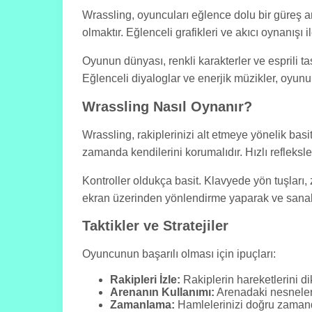
Wrassling, oyuncuları eğlence dolu bir güreş ar
olmaktır. Eğlenceli grafikleri ve akıcı oynanış
Oyunun dünyası, renkli karakterler ve esprili t
Eğlenceli diyaloglar ve enerjik müzikler, oyunu
Wrassling Nasıl Oynanır?
Wrassling, rakiplerinizi alt etmeye yönelik basi
zamanda kendilerini korumalıdır. Hızlı refleksl
Kontroller oldukça basit. Klavyede yön tuşları, z
ekran üzerinden yönlendirme yaparak ve sanal b
Taktikler ve Stratejiler
Oyuncunun başarılı olması için ipuçları:
Rakipleri İzle:
Rakiplerin hareketlerini di
Arenanın Kullanımı:
Arenadaki nesneleri 
Zamanlama:
Hamlelerinizi doğru zamand