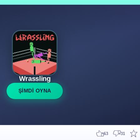
Wrassling
ŞİMDİ OYNA
63
31