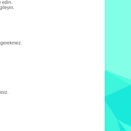
e edin.
gileyin.
z gerekmez.
niz.