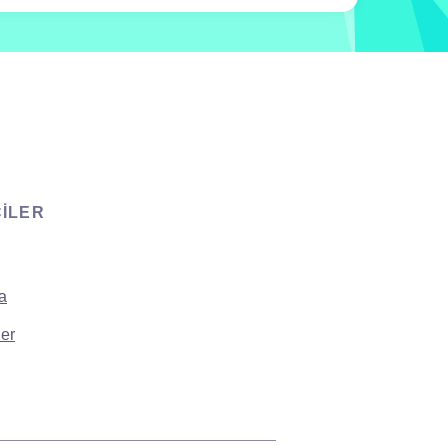
CILER
a
er