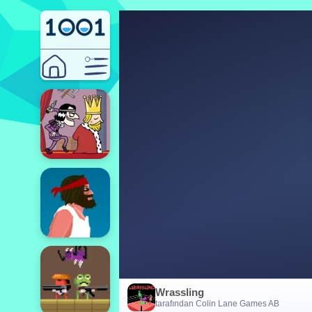
Wrassling
tarafından Colin Lane Games AB