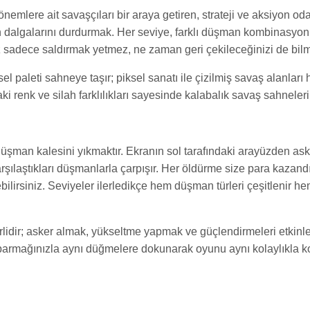
lere ait savaşçıları bir araya getiren, strateji ve aksiyon odak
dalgalarını durdurmak. Her seviye, farklı düşman kombinasyonla
ız sadece saldırmak yetmez, ne zaman geri çekileceğinizi de bilm
 paleti sahneye taşır; piksel sanatı ile çizilmiş savaş alanları 
aki renk ve silah farklılıkları sayesinde kalabalık savaş sahnele
şman kalesini yıkmaktır. Ekranın sol tarafındaki arayüzden aske
karşılaştıkları düşmanlarla çarpışır. Her öldürme size para kazan
irebilirsiniz. Seviyeler ilerledikçe hem düşman türleri çeşitleni
terlidir; asker almak, yükseltme yapmak ve güçlendirmeleri etk
se parmağınızla aynı düğmelere dokunarak oyunu aynı kolaylıkla kon