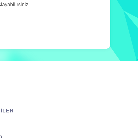
yabilirsiniz.
CILER
a