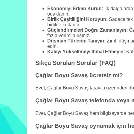
Ekonomiyi Erken Kurun:
İlk dalgalarda
odaklanın.
Birlik Çeşitliliğini Koruyun:
Sadece tek t
birlikte kullanın.
Güçlendirmeleri Doğru Zamanlayın:
Öz
fazla verimi alırsınız.
Düşman Türlerini Tanıyın:
Zırhlı düşman
edin.
Kaleyi Yükseltmeyi İhmal Etmeyin:
Kale
Sıkça Sorulan Sorular (FAQ)
Çağlar Boyu Savaş ücretsiz mi?
Evet, Çağlar Boyu Savaş tarayıcı üzerinden d
Çağlar Boyu Savaş telefonda veya m
Evet, Çağlar Boyu Savaş hem bilgisayarda hem d
Çağlar Boyu Savaş oynamak için h