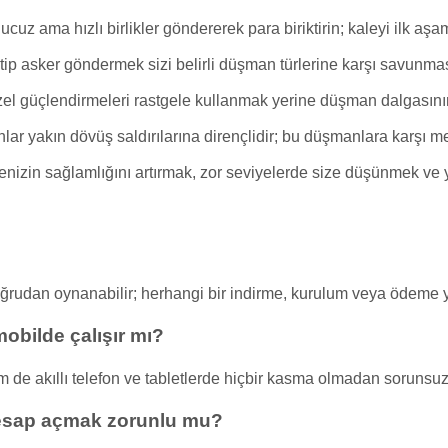
 ucuz ama hızlı birlikler göndererek para biriktirin; kaleyi il
ip asker göndermek sizi belirli düşman türlerine karşı savunması
el güçlendirmeleri rastgele kullanmak yerine düşman dalgasının
lar yakın dövüş saldırılarına dirençlidir; bu düşmanlara karşı me
nizin sağlamlığını artırmak, zor seviyelerde size düşünmek ve 
oğrudan oynanabilir; herhangi bir indirme, kurulum veya ödem
obilde çalışır mı?
e akıllı telefon ve tabletlerde hiçbir kasma olmadan sorunsuz 
esap açmak zorunlu mu?