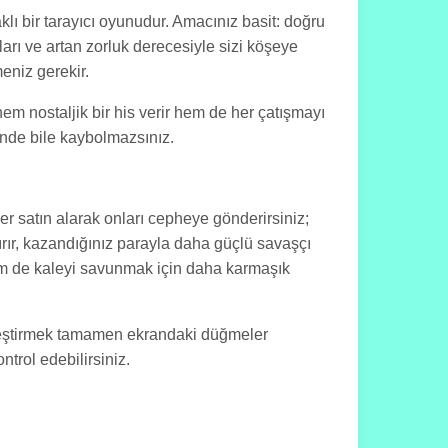
lı bir tarayıcı oyunudur. Amacınız basit: doğru
rı ve artan zorluk derecesiyle sizi köşeye
eniz gerekir.
hem nostaljik bir his verir hem de her çatışmayı
rinde bile kaybolmazsınız.
r satın alarak onları cepheye gönderirsiniz;
dırır, kazandığınız parayla daha güçlü savaşçı
r hem de kaleyi savunmak için daha karmaşık
inleştirmek tamamen ekrandaki düğmeler
trol edebilirsiniz.