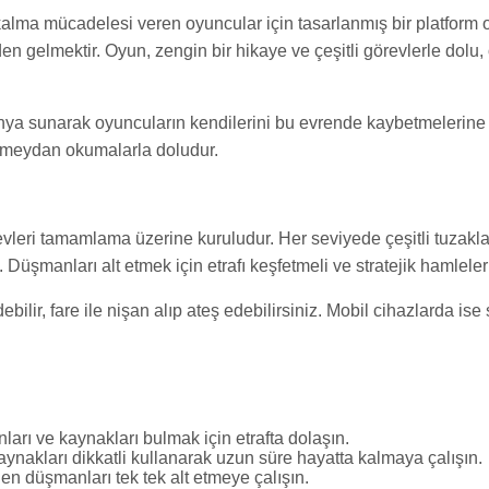
alma mücadelesi veren oyuncular için tasarlanmış bir platform
n gelmektir. Oyun, zengin bir hikaye ve çeşitli görevlerle dolu,
dünya sunarak oyuncuların kendilerini bu evrende kaybetmelerine o
e meydan okumalarla doludur.
vleri tamamlama üzerine kuruludur. Her seviyede çeşitli tuzakla
 Düşmanları alt etmek için etrafı keşfetmeli ve stratejik hamlele
lir, fare ile nişan alıp ateş edebilirsiniz. Mobil cihazlarda ise 
nları ve kaynakları bulmak için etrafta dolaşın.
ynakları dikkatli kullanarak uzun süre hayatta kalmaya çalışın.
en düşmanları tek tek alt etmeye çalışın.