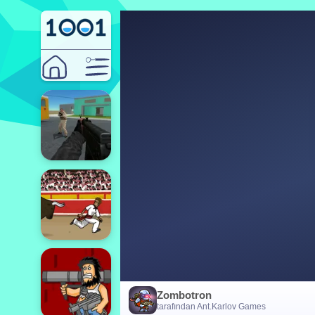
Zombotron
tarafından Ant.Karlov Games