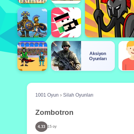
Aksiyon
Oyunları
1001 Oyun
Silah Oyunları
Zombotron
4.33
15 oy