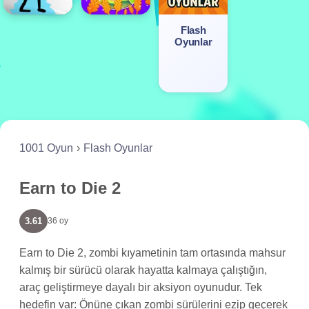
Flash
Oyunlar
1001 Oyun
Flash Oyunlar
Earn to Die 2
3.61
36 oy
Earn to Die 2, zombi kıyametinin tam ortasında mahsur
kalmış bir sürücü olarak hayatta kalmaya çalıştığın,
araç geliştirmeye dayalı bir aksiyon oyunudur. Tek
hedefin var: Önüne çıkan zombi sürülerini ezip geçerek