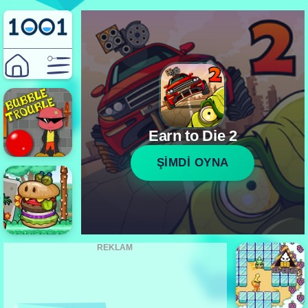
Earn to Die 2
ŞİMDİ OYNA
REKLAM