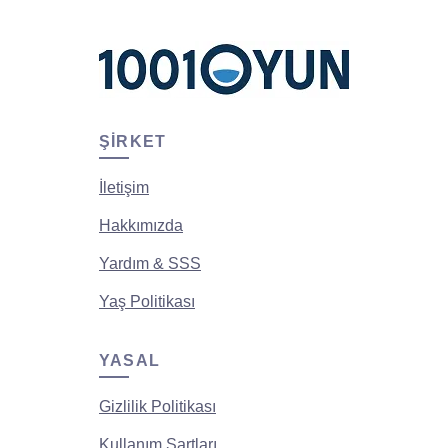
ŞIRKET
İletişim
Hakkımızda
Yardım & SSS
Yaş Politikası
YASAL
Gizlilik Politikası
Kullanım Şartları