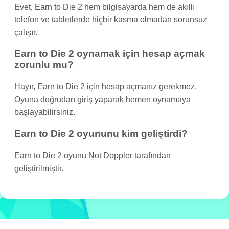
Evet, Earn to Die 2 hem bilgisayarda hem de akıllı
telefon ve tabletlerde hiçbir kasma olmadan sorunsuz
çalışır.
Earn to Die 2 oynamak için hesap açmak
zorunlu mu?
Hayır, Earn to Die 2 için hesap açmanız gerekmez.
Oyuna doğrudan giriş yaparak hemen oynamaya
başlayabilirsiniz.
Earn to Die 2 oyununu kim geliştirdi?
Earn to Die 2 oyunu Not Doppler tarafından
geliştirilmiştir.