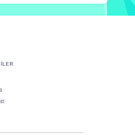
CILER
a
er