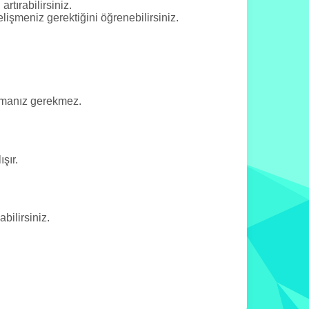
rtırabilirsiniz.
elişmeniz gerektiğini öğrenebilirsiniz.
apmanız gerekmez.
şır.
ilirsiniz.