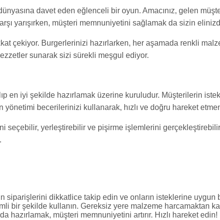
 dünyasına davet eden eğlenceli bir oyun. Amacınız, gelen müşter
rşı yarışırken, müşteri memnuniyetini sağlamak da sizin elinizd
dikkat çekiyor. Burgerlerinizi hazırlarken, her aşamada renkli malz
ezzetler sunarak sizi sürekli meşgul ediyor.
lıp en iyi şekilde hazırlamak üzerine kuruludur. Müşterilerin ist
yönetimi becerilerinizi kullanarak, hızlı ve doğru hareket etmen
seçebilir, yerleştirebilir ve pişirme işlemlerini gerçekleştirebil
.
n siparişlerini dikkatlice takip edin ve onların isteklerine uygun 
mli bir şekilde kullanın. Gereksiz yere malzeme harcamaktan ka
a hazırlamak, müşteri memnuniyetini artırır. Hızlı hareket edin!