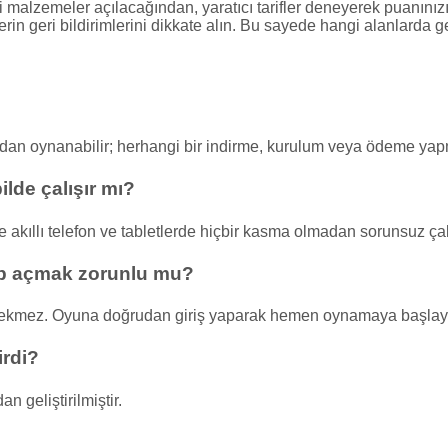
malzemeler açılacağından, yaratıcı tarifler deneyerek puanınızı a
rin geri bildirimlerini dikkate alın. Bu sayede hangi alanlarda g
rudan oynanabilir; herhangi bir indirme, kurulum veya ödeme y
lde çalışır mı?
akıllı telefon ve tabletlerde hiçbir kasma olmadan sorunsuz çalı
ap açmak zorunlu mu?
rekmez. Oyuna doğrudan giriş yaparak hemen oynamaya başlayab
irdi?
n geliştirilmiştir.