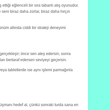
ttiği eğlenceli bir sıra tabanlı atış oyunudur.
eni biraz daha zorlar, biraz daha hırçın
nüm altında ciddi bir strateji deneyimi
erçekleşir; önce sen ateş edersin, sonra
arı bertaraf edersen seviyeyi geçersin.
veya tabletlerde ise aynı işlemi parmağınla
düşmanı hedef al, çünkü sonraki turda sana en