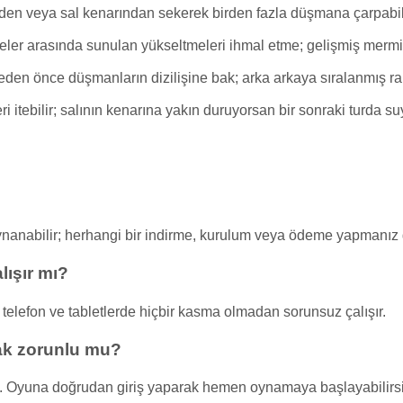
en veya sal kenarından sekerek birden fazla düşmana çarpabile
ler arasında sunulan yükseltmeleri ihmal etme; gelişmiş mermil
den önce düşmanların dizilişine bak; arka arkaya sıralanmış rakipl
 itebilir; salının kenarına yakın duruyorsan bir sonraki turda suy
oynanabilir; herhangi bir indirme, kurulum veya ödeme yapmanız
lışır mı?
 telefon ve tabletlerde hiçbir kasma olmadan sorunsuz çalışır.
ak zorunlu mu?
. Oyuna doğrudan giriş yaparak hemen oynamaya başlayabilirsi