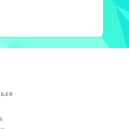
CILER
a