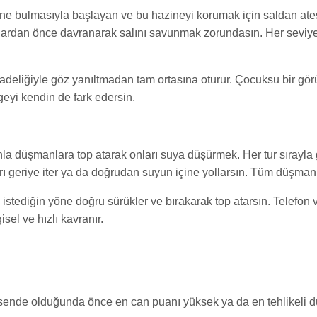
ne bulmasıyla başlayan ve bu hazineyi korumak için saldan ateş e
lardan önce davranarak salını savunmak zorundasın. Her seviye s
 sadeliğiyle göz yanıltmadan tam ortasına oturur. Çocuksu bir görü
geyi kendin de fark edersin.
a düşmanlara top atarak onları suya düşürmek. Her tur sırayla g
rı geriye iter ya da doğrudan suyun içine yollarsın. Tüm düşmanl
i istediğin yöne doğru sürükler ve bırakarak top atarsın. Telefon 
sel ve hızlı kavranır.
ı sende olduğunda önce en can puanı yüksek ya da en tehlikeli 