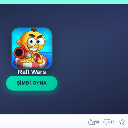
Raft Wars
ŞİMDİ OYNA
58
13