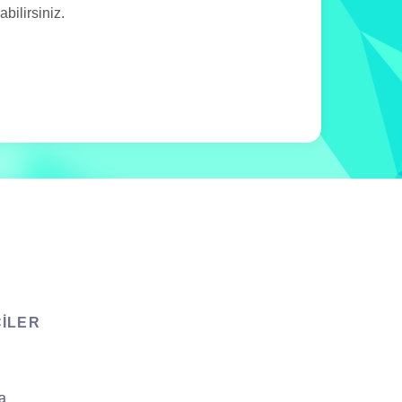
ilirsiniz.
CILER
a