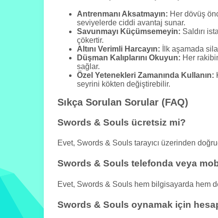
Antrenmanı Aksatmayın:
Her dövüş önce
seviyelerde ciddi avantaj sunar.
Savunmayı Küçümsemeyin:
Saldırı ist
çökertir.
Altını Verimli Harcayın:
İlk aşamada silah
Düşman Kalıplarını Okuyun:
Her rakibin
sağlar.
Özel Yetenekleri Zamanında Kullanın:
K
seyrini kökten değiştirebilir.
Sıkça Sorulan Sorular (FAQ)
Swords & Souls ücretsiz mi?
Evet, Swords & Souls tarayıcı üzerinden doğr
Swords & Souls telefonda veya mobi
Evet, Swords & Souls hem bilgisayarda hem de a
Swords & Souls oynamak için hesa