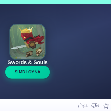
Swords & Souls
ŞİMDİ OYNA
16
9