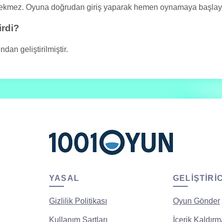
rekmez. Oyuna doğrudan giriş yaparak hemen oynamaya başlayab
irdi?
an geliştirilmiştir.
YASAL
GELIŞTIRI
Gizlilik Politikası
Oyun Gönder
Kullanım Şartları
İçerik Kaldırm