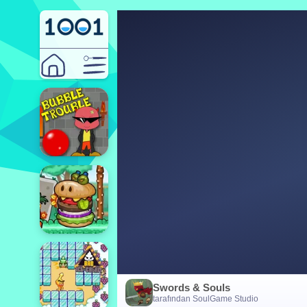
Swords & Souls
tarafından SoulGame Studio