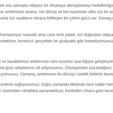
erek onu arenada rakipsiz bir efsaneye dönüştürmeyi hedeflediğini
Her antrenman seansı, her dövüş ve her kazanılan altın sizi bir 
it ama sizi saatlerce ekrana kilitleyen bir çekim gücü var: Savaşç
armanlıyor; kasvetli ama canlı renk paleti, sizi doğrudan ortaçağın
estekliyor, kendinizi gerçekten bir gladyatör gibi hissediyorsunu
ve karakterinizi antrenman mini oyunları aracılığıyla geliştiriyo
rine girip rakiplerinizi alt ediyorsunuz. Dövüşlerden kazandığınız
rsunuz. Oynanış, antrenman ile dövüşü sürekli birbirini besle
ön kontrolü sağlıyorsunuz; doğru zamanda tıklamak hem saldırı h
an üzerinden rahatlıkla oynanabiliyor, kontroller cihaza göre ken