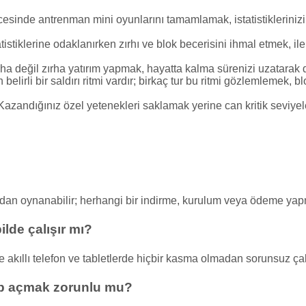
sinde antrenman mini oyunlarını tamamlamak, istatistikleriniz
atistiklerine odaklanırken zırhı ve blok becerisini ihmal etmek, i
a değil zırha yatırım yapmak, hayatta kalma sürenizi uzatarak da
 belirli bir saldırı ritmi vardır; birkaç tur bu ritmi gözlemlemek,
azandığınız özel yetenekleri saklamak yerine can kritik sevi
udan oynanabilir; herhangi bir indirme, kurulum veya ödeme ya
lde çalışır mı?
kıllı telefon ve tabletlerde hiçbir kasma olmadan sorunsuz çalı
p açmak zorunlu mu?