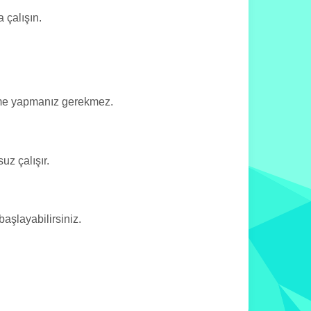
 çalışın.
deme yapmanız gerekmez.
uz çalışır.
şlayabilirsiniz.