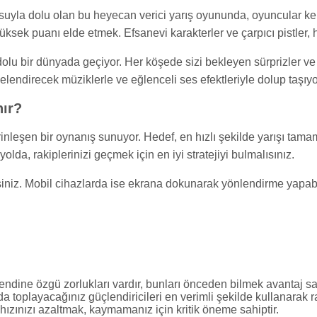
usuyla dolu olan bu heyecan verici yarış oyununda, oyuncular kend
ksek puanı elde etmek. Efsanevi karakterler ve çarpıcı pistler, h
dolu bir dünyada geçiyor. Her köşede sizi bekleyen sürprizler ve
elendirecek müziklerle ve eğlenceli ses efektleriyle dolup taşıyo
nır?
rinleşen bir oynanış sunuyor. Hedef, en hızlı şekilde yarışı tamam
yolda, rakiplerinizi geçmek için en iyi stratejiyi bulmalısınız.
lirsiniz. Mobil cihazlarda ise ekrana dokunarak yönlendirme yapab
endine özgü zorlukları vardır, bunları önceden bilmek avantaj sa
 toplayacağınız güçlendiricileri en verimli şekilde kullanarak ra
hızınızı azaltmak, kaymamanız için kritik öneme sahiptir.