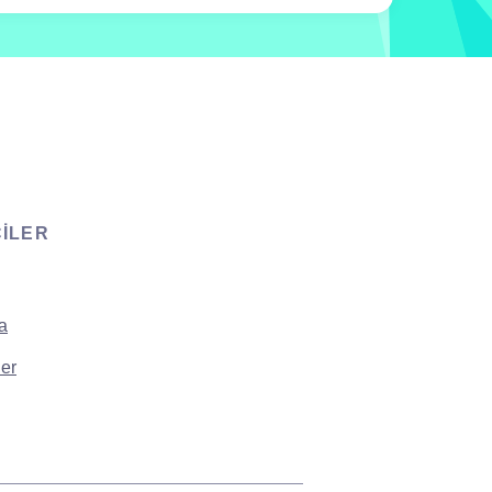
CILER
a
er