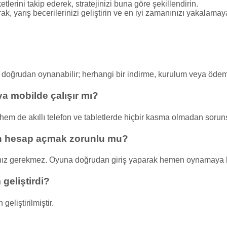
tlerini takip ederek, stratejinizi buna göre şekillendirin.
ak, yarış becerilerinizi geliştirin ve en iyi zamanınızı yakalamaya
en doğrudan oynanabilir; herhangi bir indirme, kurulum veya ö
a mobilde çalışır mı?
em de akıllı telefon ve tabletlerde hiçbir kasma olmadan soruns
in hesap açmak zorunlu mu?
nız gerekmez. Oyuna doğrudan giriş yaparak hemen oynamaya ba
geliştirdi?
eliştirilmiştir.