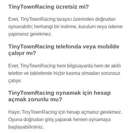
TinyTownRacing ücretsiz mi?
Evet, TinyTownRacing tarayıcı üzerinden doğrudan
oynanabilir; herhangi bir indirme, kurulum veya ödeme
yapmanız gerekmez.
TinyTownRacing telefonda veya mobilde
çalışır mı?
Evet, TinyTownRacing hem bilgisayarda hem de akıllı
telefon ve tabletlerde hiçbir kasma olmadan sorunsuz
çalışır.
TinyTownRacing oynamak için hesap
açmak zorunlu mu?
Hayır, TinyTownRacing için hesap açmanız gerekmez.
Oyuna doğrudan giriş yaparak hemen oynamaya
başlayabilirsiniz.