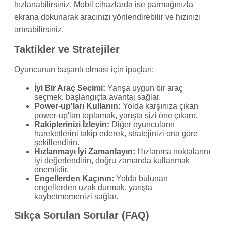
hızlanabilirsiniz. Mobil cihazlarda ise parmağınızla
ekrana dokunarak aracınızı yönlendirebilir ve hızınızı
artırabilirsiniz.
Taktikler ve Stratejiler
Oyuncunun başarılı olması için ipuçları:
İyi Bir Araç Seçimi:
Yarışa uygun bir araç
seçmek, başlangıçta avantaj sağlar.
Power-up'ları Kullanın:
Yolda karşınıza çıkan
power-up'ları toplamak, yarışta sizi öne çıkarır.
Rakiplerinizi İzleyin:
Diğer oyuncuların
hareketlerini takip ederek, stratejinizi ona göre
şekillendirin.
Hızlanmayı İyi Zamanlayın:
Hızlanma noktalarını
iyi değerlendirin, doğru zamanda kullanmak
önemlidir.
Engellerden Kaçının:
Yolda bulunan
engellerden uzak durmak, yarışta
kaybetmemenizi sağlar.
Sıkça Sorulan Sorular (FAQ)