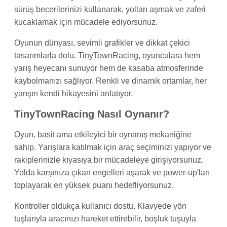
sürüş becerilerinizi kullanarak, yolları aşmak ve zaferi
kucaklamak için mücadele ediyorsunuz.
Oyunun dünyası, sevimli grafikler ve dikkat çekici
tasarımlarla dolu. TinyTownRacing, oyunculara hem
yarış heyecanı sunuyor hem de kasaba atmosferinde
kaybolmanızı sağlıyor. Renkli ve dinamik ortamlar, her
yarışın kendi hikayesini anlatıyor.
TinyTownRacing Nasıl Oynanır?
Oyun, basit ama etkileyici bir oynanış mekaniğine
sahip. Yarışlara katılmak için araç seçiminizi yapıyor ve
rakiplerinizle kıyasıya bir mücadeleye girişiyorsunuz.
Yolda karşınıza çıkan engelleri aşarak ve power-up'ları
toplayarak en yüksek puanı hedefliyorsunuz.
Kontroller oldukça kullanıcı dostu. Klavyede yön
tuşlarıyla aracınızı hareket ettirebilir, boşluk tuşuyla