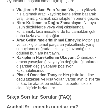
Oyuncunun başarılı olması için ipuçları:
Virajlarda Erken Fren Yapın:
Virajlara yüksek
hızla girmek aracı kaydırır; frene erken basarak
virajı temiz çıkarmak sizi rakiplerin önüne geçirir.
Nitro Kullanımını Doğru Zamanlayın:
Nitroyu
uzun düzlüklerde veya viraj çıkışlarında
kullanmak, kısa mesafelerde harcamaktan çok
daha fazla avantaj sağlar.
Araç Geliştirmelerini İhmal Etmeyin:
Motor, şasi
ve lastik gibi temel parçaları yükseltmek, yarış
sonuçlarını doğrudan etkiliyor; kazandığınız
ödülleri bunlara harcayın.
Rakiplerin Hareketlerini Okuyun:
Önünüzdeki
aracın yavaşladığı veya yön değiştirdiği anlarda
dışarıdan geçiş yaparak pozisyon
kazanabilirsiniz.
Pistleri Önceden Tanıyın:
Her pistin kendine
özgü tuzakları ve kısa yolları vardır; aynı pistlerde
birkaç tur atarak bu noktaları ezberlemek sizi
ciddi ölçüde hızlandırır.
Sıkça Sorulan Sorular (FAQ)
Asphalt 9: Legends ücretsiz mi?