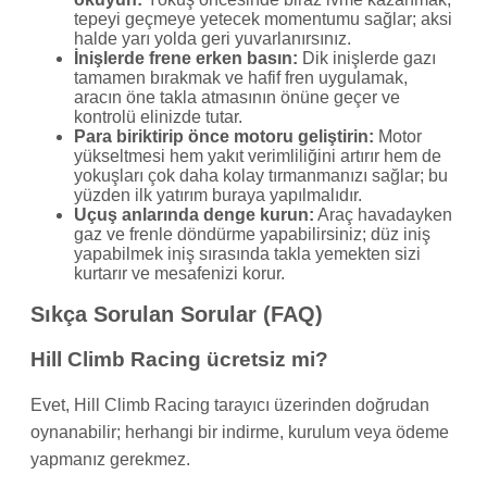
tepeyi geçmeye yetecek momentumu sağlar; aksi
halde yarı yolda geri yuvarlanırsınız.
İnişlerde frene erken basın:
Dik inişlerde gazı
tamamen bırakmak ve hafif fren uygulamak,
aracın öne takla atmasının önüne geçer ve
kontrolü elinizde tutar.
Para biriktirip önce motoru geliştirin:
Motor
yükseltmesi hem yakıt verimliliğini artırır hem de
yokuşları çok daha kolay tırmanmanızı sağlar; bu
yüzden ilk yatırım buraya yapılmalıdır.
Uçuş anlarında denge kurun:
Araç havadayken
gaz ve frenle döndürme yapabilirsiniz; düz iniş
yapabilmek iniş sırasında takla yemekten sizi
kurtarır ve mesafenizi korur.
Sıkça Sorulan Sorular (FAQ)
Hill Climb Racing ücretsiz mi?
Evet, Hill Climb Racing tarayıcı üzerinden doğrudan
oynanabilir; herhangi bir indirme, kurulum veya ödeme
yapmanız gerekmez.