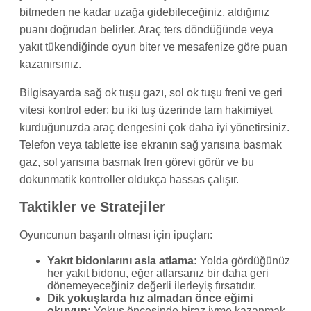
bitmeden ne kadar uzağa gidebileceğiniz, aldığınız
puanı doğrudan belirler. Araç ters döndüğünde veya
yakıt tükendiğinde oyun biter ve mesafenize göre puan
kazanırsınız.
Bilgisayarda sağ ok tuşu gazı, sol ok tuşu freni ve geri
vitesi kontrol eder; bu iki tuş üzerinde tam hakimiyet
kurduğunuzda araç dengesini çok daha iyi yönetirsiniz.
Telefon veya tablette ise ekranın sağ yarısına basmak
gaz, sol yarısına basmak fren görevi görür ve bu
dokunmatik kontroller oldukça hassas çalışır.
Taktikler ve Stratejiler
Oyuncunun başarılı olması için ipuçları:
Yakıt bidonlarını asla atlama:
Yolda gördüğünüz
her yakıt bidonu, eğer atlarsanız bir daha geri
dönemeyeceğiniz değerli ilerleyiş fırsatıdır.
Dik yokuşlarda hız almadan önce eğimi
okuyun:
Yokuş öncesinde biraz ivme kazanmak,