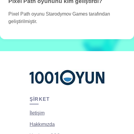
Pixel Path oyununu kim geliştirdi?
Pixel Path oyunu Starodymov Games tarafından
geliştirilmiştir.
ŞIRKET
İletişim
Hakkımızda