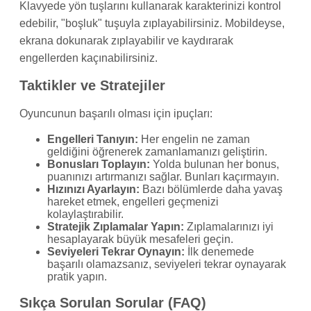
Klavyede yön tuşlarını kullanarak karakterinizi kontrol
edebilir, "boşluk" tuşuyla zıplayabilirsiniz. Mobildeyse,
ekrana dokunarak zıplayabilir ve kaydırarak
engellerden kaçınabilirsiniz.
Taktikler ve Stratejiler
Oyuncunun başarılı olması için ipuçları:
Engelleri Tanıyın:
Her engelin ne zaman
geldiğini öğrenerek zamanlamanızı geliştirin.
Bonusları Toplayın:
Yolda bulunan her bonus,
puanınızı artırmanızı sağlar. Bunları kaçırmayın.
Hızınızı Ayarlayın:
Bazı bölümlerde daha yavaş
hareket etmek, engelleri geçmenizi
kolaylaştırabilir.
Stratejik Zıplamalar Yapın:
Zıplamalarınızı iyi
hesaplayarak büyük mesafeleri geçin.
Seviyeleri Tekrar Oynayın:
İlk denemede
başarılı olamazsanız, seviyeleri tekrar oynayarak
pratik yapın.
Sıkça Sorulan Sorular (FAQ)