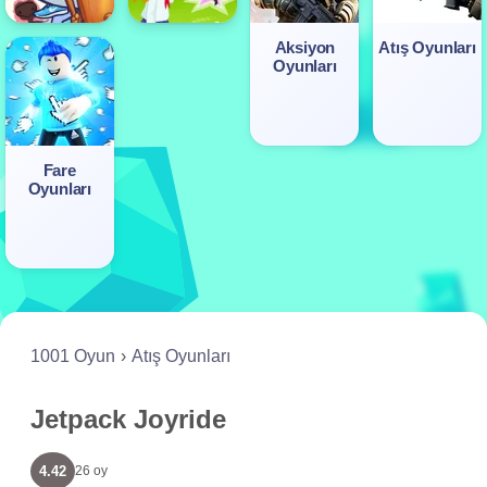
Aksiyon
Atış Oyunları
Oyunları
Fare
Oyunları
1001 Oyun
Atış Oyunları
Jetpack Joyride
4.42
26 oy