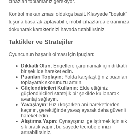
cihazları toplamanız gerekiyor.
Kontrol mekanizması oldukça basit. Klavyede "boşluk"
tuşuna basarak zıplayabilir, mobil cihazlarda ekranınıza
dokunarak karakterinizi havada tutabilirsiniz.
Taktikler ve Stratejiler
Oyuncunun başarılı olması için ipuçları:
Dikkatli Olun:
Engellere çarpmamak için dikkatli
bir şekilde hareket edin.
Puanları Toplayın:
Yolda karşılaştığınız puanları
toplayarak skorunuzu artırın.
Güçlendiricileri Kullanın:
Elde ettiğiniz
güçlendiricileri stratejik bir şekilde kullanarak
avantaj sağlayın.
Yavaşlayın:
Hızlı koşarken ani hareketlerden
kaçının, gerektiğinde yavaşlayarak daha güvenli
hareket edin.
Alıştırma Yapın:
Oynayışınızı geliştirmek için sık
sık pratik yapın, bu sayede tecrübelerinizi
artırabilirsiniz.