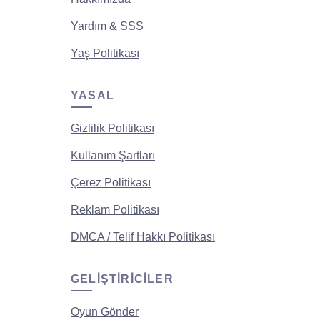
Yardım & SSS
Yaş Politikası
YASAL
Gizlilik Politikası
Kullanım Şartları
Çerez Politikası
Reklam Politikası
DMCA / Telif Hakkı Politikası
GELIŞTIRICILER
Oyun Gönder