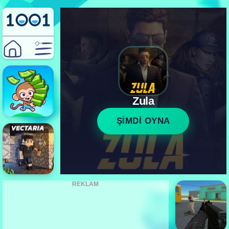
Zula
ŞİMDİ OYNA
REKLAM