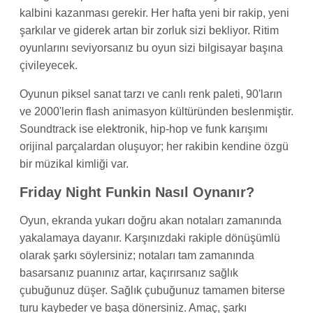
kalbini kazanması gerekir. Her hafta yeni bir rakip, yeni
şarkılar ve giderek artan bir zorluk sizi bekliyor. Ritim
oyunlarını seviyorsanız bu oyun sizi bilgisayar başına
çivileyecek.
Oyunun piksel sanat tarzı ve canlı renk paleti, 90'ların
ve 2000'lerin flash animasyon kültüründen beslenmiştir.
Soundtrack ise elektronik, hip-hop ve funk karışımı
orijinal parçalardan oluşuyor; her rakibin kendine özgü
bir müzikal kimliği var.
Friday Night Funkin Nasıl Oynanır?
Oyun, ekranda yukarı doğru akan notaları zamanında
yakalamaya dayanır. Karşınızdaki rakiple dönüşümlü
olarak şarkı söylersiniz; notaları tam zamanında
basarsanız puanınız artar, kaçırırsanız sağlık
çubuğunuz düşer. Sağlık çubuğunuz tamamen biterse
turu kaybeder ve başa dönersiniz. Amaç, şarkı