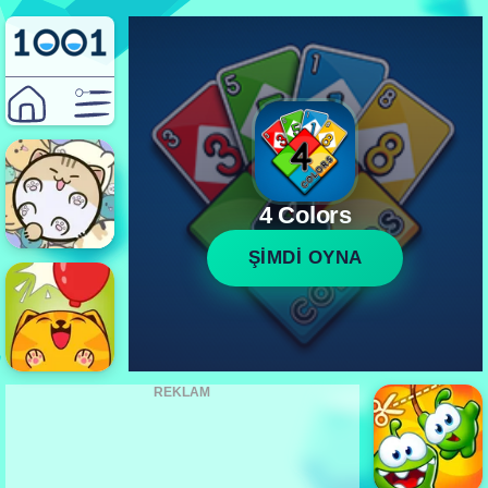
4 Colors
ŞİMDİ OYNA
REKLAM