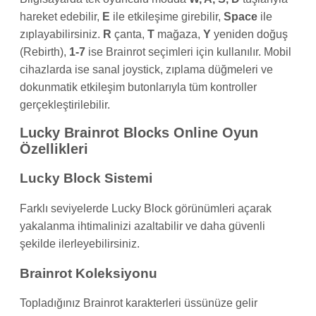
hareket edebilir,
E
ile etkileşime girebilir,
Space
ile
zıplayabilirsiniz.
R
çanta,
T
mağaza,
Y
yeniden doğuş
(Rebirth),
1-7
ise Brainrot seçimleri için kullanılır. Mobil
cihazlarda ise sanal joystick, zıplama düğmeleri ve
dokunmatik etkileşim butonlarıyla tüm kontroller
gerçekleştirilebilir.
Lucky Brainrot Blocks Online Oyun
Özellikleri
Lucky Block Sistemi
Farklı seviyelerde Lucky Block görünümleri açarak
yakalanma ihtimalinizi azaltabilir ve daha güvenli
şekilde ilerleyebilirsiniz.
Brainrot Koleksiyonu
Topladığınız Brainrot karakterleri üssünüze gelir