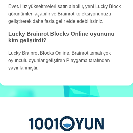
Evet. Hız yükseltmeleri satın alabilir, yeni Lucky Block
görünümleri açabilir ve Brainrot koleksiyonunuzu
geliştirerek daha fazla gelir elde edebilirsiniz.
Lucky Brainrot Blocks Online oyununu
kim geliştirdi?
Lucky Brainrot Blocks Online, Brainrot temalı çok
oyunculu oyunlar geliştiren Playgama tarafından
yayınlanmıştır.