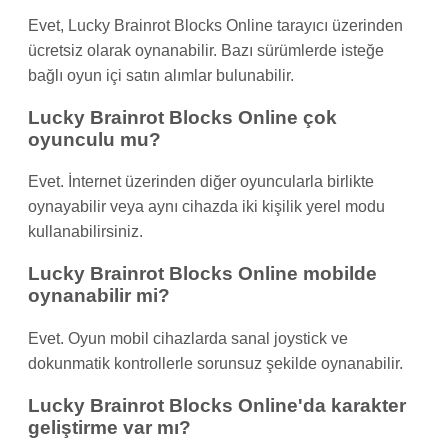
Evet, Lucky Brainrot Blocks Online tarayıcı üzerinden
ücretsiz olarak oynanabilir. Bazı sürümlerde isteğe
bağlı oyun içi satın alımlar bulunabilir.
Lucky Brainrot Blocks Online çok
oyunculu mu?
Evet. İnternet üzerinden diğer oyuncularla birlikte
oynayabilir veya aynı cihazda iki kişilik yerel modu
kullanabilirsiniz.
Lucky Brainrot Blocks Online mobilde
oynanabilir mi?
Evet. Oyun mobil cihazlarda sanal joystick ve
dokunmatik kontrollerle sorunsuz şekilde oynanabilir.
Lucky Brainrot Blocks Online'da karakter
geliştirme var mı?