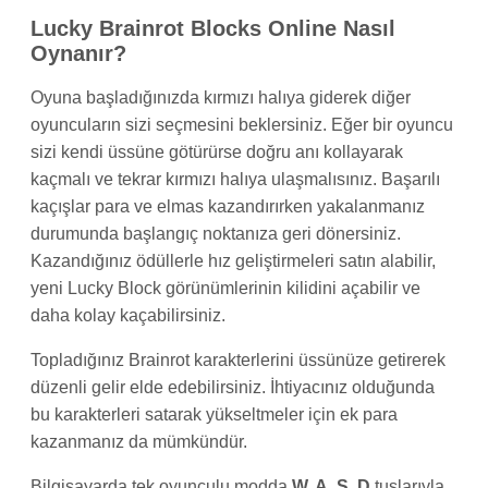
Lucky Brainrot Blocks Online Nasıl
Oynanır?
Oyuna başladığınızda kırmızı halıya giderek diğer
oyuncuların sizi seçmesini beklersiniz. Eğer bir oyuncu
sizi kendi üssüne götürürse doğru anı kollayarak
kaçmalı ve tekrar kırmızı halıya ulaşmalısınız. Başarılı
kaçışlar para ve elmas kazandırırken yakalanmanız
durumunda başlangıç noktanıza geri dönersiniz.
Kazandığınız ödüllerle hız geliştirmeleri satın alabilir,
yeni Lucky Block görünümlerinin kilidini açabilir ve
daha kolay kaçabilirsiniz.
Topladığınız Brainrot karakterlerini üssünüze getirerek
düzenli gelir elde edebilirsiniz. İhtiyacınız olduğunda
bu karakterleri satarak yükseltmeler için ek para
kazanmanız da mümkündür.
Bilgisayarda tek oyunculu modda
W, A, S, D
tuşlarıyla