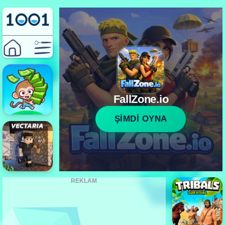
FallZone.io
ŞİMDİ OYNA
REKLAM