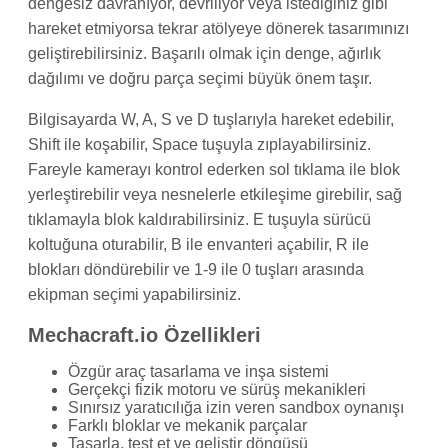
dengesiz davranıyor, devriliyor veya istediğiniz gibi
hareket etmiyorsa tekrar atölyeye dönerek tasarımınızı
geliştirebilirsiniz. Başarılı olmak için denge, ağırlık
dağılımı ve doğru parça seçimi büyük önem taşır.
Bilgisayarda W, A, S ve D tuşlarıyla hareket edebilir,
Shift ile koşabilir, Space tuşuyla zıplayabilirsiniz.
Fareyle kamerayı kontrol ederken sol tıklama ile blok
yerleştirebilir veya nesnelerle etkileşime girebilir, sağ
tıklamayla blok kaldırabilirsiniz. E tuşuyla sürücü
koltuğuna oturabilir, B ile envanteri açabilir, R ile
blokları döndürebilir ve 1-9 ile 0 tuşları arasında
ekipman seçimi yapabilirsiniz.
Mechacraft.io Özellikleri
Özgür araç tasarlama ve inşa sistemi
Gerçekçi fizik motoru ve sürüş mekanikleri
Sınırsız yaratıcılığa izin veren sandbox oynanışı
Farklı bloklar ve mekanik parçalar
Tasarla, test et ve geliştir döngüsü