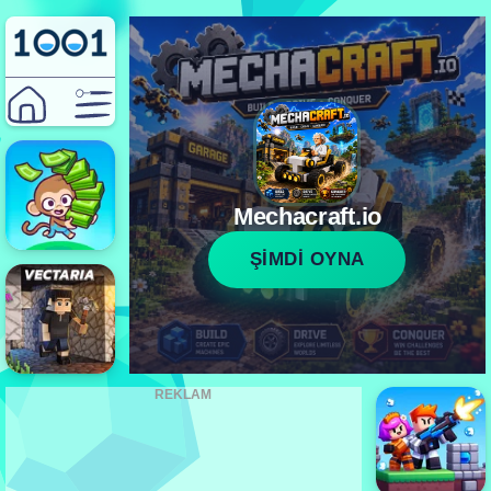
Mechacraft.io
ŞİMDİ OYNA
REKLAM