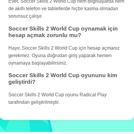
Evet, Soccer Skills 2 World Cup hem bilgisayarda hem
de akıllı telefon ve tabletlerde hiçbir kasma olmadan
sorunsuz çalışır.
Soccer Skills 2 World Cup oynamak için
hesap açmak zorunlu mu?
Hayır, Soccer Skills 2 World Cup için hesap açmanız
gerekmez. Oyuna doğrudan giriş yaparak hemen
oynamaya başlayabilirsiniz.
Soccer Skills 2 World Cup oyununu kim
geliştirdi?
Soccer Skills 2 World Cup oyunu Radical Play
tarafından geliştirilmiştir.