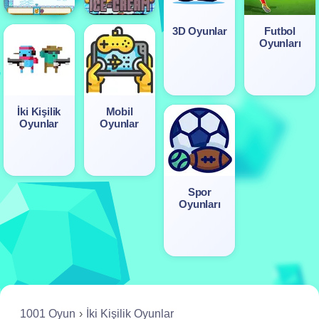
3D Oyunlar
Futbol
Oyunları
İki Kişilik
Mobil
Oyunlar
Oyunlar
Spor
Oyunları
1001 Oyun
İki Kişilik Oyunlar