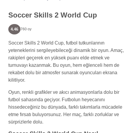
Soccer Skills 2 World Cup
4.46
760 oy
Soccer Skills 2 World Cup, futbol tutkunlarının
yeteneklerini sergileyebileceği dinamik bir oyun. Amaç,
rakipleri geçerek en yüksek puanı elde etmek ve
turnuvayı kazanmak. Bu oyun, hem eğlenceli hem de
rekabet dolu bir atmosfer sunarak oyuncuları ekrana
kilitliyor.
Oyun, renkli grafikler ve akıcı animasyonlarla dolu bir
futbol sahasında geçiyor. Futbolun heyecanını
hissedeceğiniz bu dünyada, farklı takımlarla mücadele
etme fırsatı buluyorsunuz. Her maç, farklı zorluklar ve
sürprizlerle dolu.