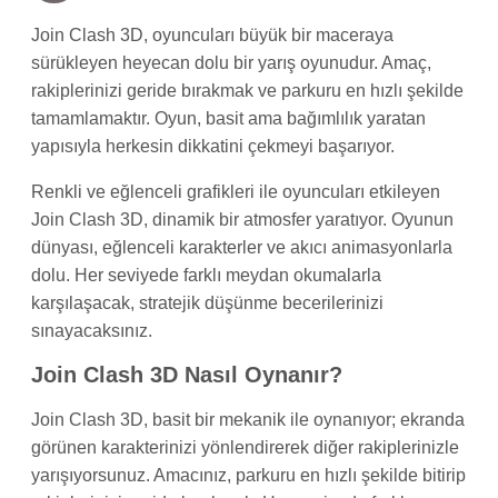
Join Clash 3D, oyuncuları büyük bir maceraya
sürükleyen heyecan dolu bir yarış oyunudur. Amaç,
rakiplerinizi geride bırakmak ve parkuru en hızlı şekilde
tamamlamaktır. Oyun, basit ama bağımlılık yaratan
yapısıyla herkesin dikkatini çekmeyi başarıyor.
Renkli ve eğlenceli grafikleri ile oyuncuları etkileyen
Join Clash 3D, dinamik bir atmosfer yaratıyor. Oyunun
dünyası, eğlenceli karakterler ve akıcı animasyonlarla
dolu. Her seviyede farklı meydan okumalarla
karşılaşacak, stratejik düşünme becerilerinizi
sınayacaksınız.
Join Clash 3D Nasıl Oynanır?
Join Clash 3D, basit bir mekanik ile oynanıyor; ekranda
görünen karakterinizi yönlendirerek diğer rakiplerinizle
yarışıyorsunuz. Amacınız, parkuru en hızlı şekilde bitirip