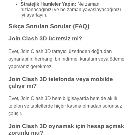
Stratejik Hamleler Yapın:
Ne zaman
hızlanacağınızı ve ne zaman yavaşlayacağınızı
iyi ayarlayın.
Sıkça Sorulan Sorular (FAQ)
Join Clash 3D ücretsiz mi?
Evet, Join Clash 3D tarayıcı üzerinden doğrudan
oynanabilir; herhangi bir indirme, kurulum veya ödeme
yapmanız gerekmez.
Join Clash 3D telefonda veya mobilde
çalışır mı?
Evet, Join Clash 3D hem bilgisayarda hem de akıllı
telefon ve tabletlerde hiçbir kasma olmadan sorunsuz
çalışır.
Join Clash 3D oynamak için hesap açmak
zorunlu mu?