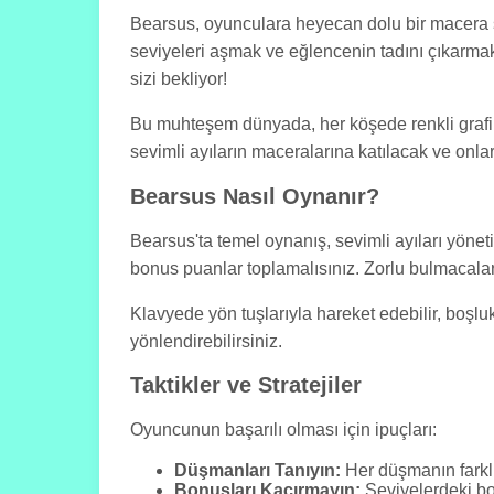
Bearsus, oyunculara heyecan dolu bir macera su
seviyeleri aşmak ve eğlencenin tadını çıkarmak.
sizi bekliyor!
Bu muhteşem dünyada, her köşede renkli grafikle
sevimli ayıların maceralarına katılacak ve onlar
Bearsus Nasıl Oynanır?
Bearsus'ta temel oynanış, sevimli ayıları yönet
bonus puanlar toplamalısınız. Zorlu bulmacalar
Klavyede yön tuşlarıyla hareket edebilir, boşlu
yönlendirebilirsiniz.
Taktikler ve Stratejiler
Oyuncunun başarılı olması için ipuçları:
Düşmanları Tanıyın:
Her düşmanın farklı ö
Bonusları Kaçırmayın:
Seviyelerdeki bon