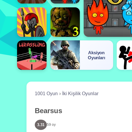
Aksiyon
Oyunları
1001 Oyun
İki Kişilik Oyunlar
Bearsus
3.31
59 oy