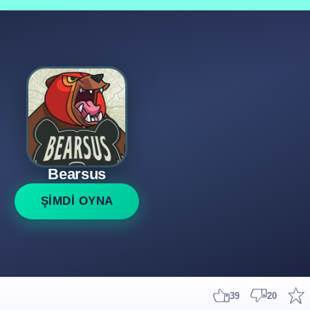
Bearsus
ŞİMDİ OYNA
39
20