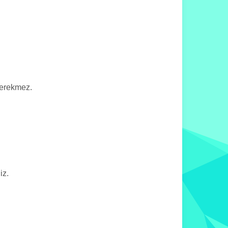
gerekmez.
iz.