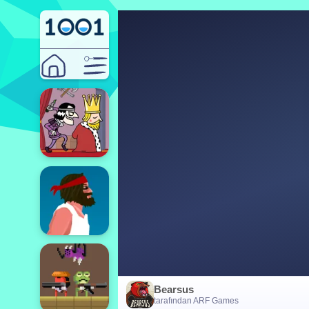
Bearsus
tarafından ARF Games