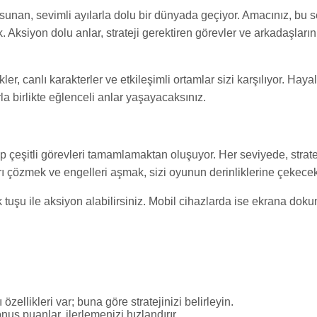
nan, sevimli ayılarla dolu bir dünyada geçiyor. Amacınız, bu sev
 Aksiyon dolu anlar, strateji gerektiren görevler ve arkadaşları
r, canlı karakterler ve etkileşimli ortamlar sizi karşılıyor. Ha
la birlikte eğlenceli anlar yaşayacaksınız.
ip çeşitli görevleri tamamlamaktan oluşuyor. Her seviyede, strat
ı çözmek ve engelleri aşmak, sizi oyunun derinliklerine çekecek
k tuşu ile aksiyon alabilirsiniz. Mobil cihazlarda ise ekrana dok
zellikleri var; buna göre stratejinizi belirleyin.
us puanlar, ilerlemenizi hızlandırır.